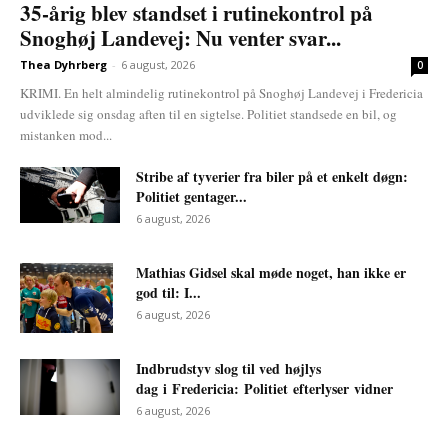
35-årig blev standset i rutinekontrol på
Snoghøj Landevej: Nu venter svar...
Thea Dyhrberg
-
6 august, 2026
0
KRIMI. En helt almindelig rutinekontrol på Snoghøj Landevej i Fredericia
udviklede sig onsdag aften til en sigtelse. Politiet standsede en bil, og
mistanken mod...
Stribe af tyverier fra biler på et enkelt døgn:
Politiet gentager...
6 august, 2026
Mathias Gidsel skal møde noget, han ikke er
god til: I...
6 august, 2026
Indbrudstyv slog til ved højlys
dag i Fredericia: Politiet efterlyser vidner
6 august, 2026