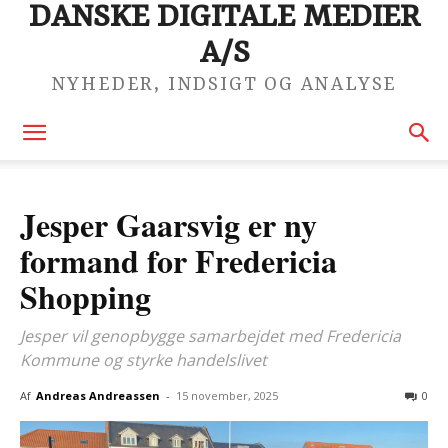
DANSKE DIGITALE MEDIER
A/S
NYHEDER, INDSIGT OG ANALYSE
Jesper Gaarsvig er ny
formand for Fredericia
Shopping
Jesper vil genopbygge samarbejdet med Fredericia
Kommune og styrke handelslivet
Af
Andreas Andreassen
-
15 november, 2025
0