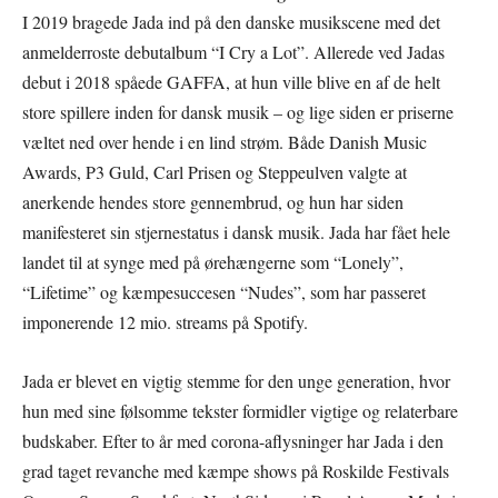
I 2019 bragede Jada ind på den danske musikscene med det
anmelderroste debutalbum “I Cry a Lot”. Allerede ved Jadas
debut i 2018 spåede GAFFA, at hun ville blive en af de helt
store spillere inden for dansk musik – og lige siden er priserne
væltet ned over hende i en lind strøm. Både Danish Music
Awards, P3 Guld, Carl Prisen og Steppeulven valgte at
anerkende hendes store gennembrud, og hun har siden
manifesteret sin stjernestatus i dansk musik. Jada har fået hele
landet til at synge med på ørehængerne som “Lonely”,
“Lifetime” og kæmpesuccesen “Nudes”, som har passeret
imponerende 12 mio. streams på Spotify.
Jada er blevet en vigtig stemme for den unge generation, hvor
hun med sine følsomme tekster formidler vigtige og relaterbare
budskaber. Efter to år med corona-aflysninger har Jada i den
grad taget revanche med kæmpe shows på Roskilde Festivals