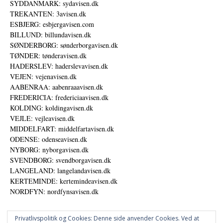
SYDDANMARK: sydavisen.dk
TREKANTEN: 3avisen.dk
ESBJERG: esbjergavisen.com
BILLUND: billundavisen.dk
SØNDERBORG: sønderborgavisen.dk
TØNDER: tønderavisen.dk
HADERSLEV: haderslevavisen.dk
VEJEN: vejenavisen.dk
AABENRAA: aabenraaavisen.dk
FREDERICIA: fredericiaavisen.dk
KOLDING: koldingavisen.dk
VEJLE: vejleavisen.dk
MIDDELFART: middelfartavisen.dk
ODENSE: odenseavisen.dk
NYBORG: nyborgavisen.dk
SVENDBORG: svendborgavisen.dk
LANGELAND: langelandavisen.dk
KERTEMINDE: kertemindeavisen.dk
NORDFYN: nordfynsavisen.dk
Privatlivspolitik og Cookies: Denne side anvender Cookies. Ved at