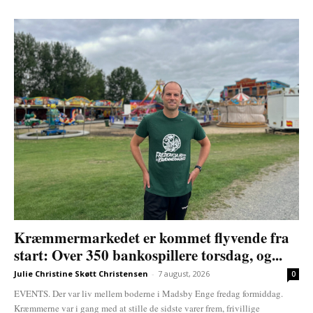
Kræmmermarkedet er kommet flyvende fra
start: Over 350 bankospillere torsdag, og...
Julie Christine Skøtt Christensen
-
7 august, 2026
0
EVENTS. Der var liv mellem boderne i Madsby Enge fredag formiddag.
Kræmmerne var i gang med at stille de sidste varer frem, frivillige