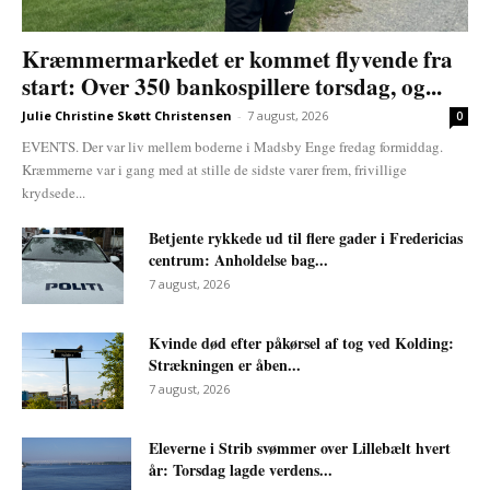
Kræmmermarkedet er kommet flyvende fra
start: Over 350 bankospillere torsdag, og...
Julie Christine Skøtt Christensen
-
7 august, 2026
0
EVENTS. Der var liv mellem boderne i Madsby Enge fredag formiddag.
Kræmmerne var i gang med at stille de sidste varer frem, frivillige
krydsede...
Betjente rykkede ud til flere gader i Fredericias
centrum: Anholdelse bag...
7 august, 2026
Kvinde død efter påkørsel af tog ved Kolding:
Strækningen er åben...
7 august, 2026
Eleverne i Strib svømmer over Lillebælt hvert
år: Torsdag lagde verdens...