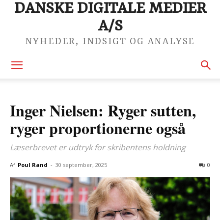
DANSKE DIGITALE MEDIER
A/S
NYHEDER, INDSIGT OG ANALYSE
Inger Nielsen: Ryger sutten,
ryger proportionerne også
Læserbrevet er udtryk for skribentens holdning
Af
Poul Rand
-
30 september, 2025
0