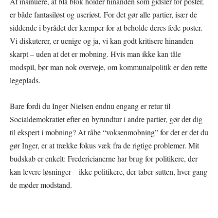
At insinuere, at blå blok holder hinanden som gidsler for poster,
er både fantasiløst og useriøst. For det gør alle partier, især de
siddende i byrådet der kæmper for at beholde deres fede poster.
Vi diskuterer, er uenige og ja, vi kan godt kritisere hinanden
skarpt – uden at det er mobning. Hvis man ikke kan tåle
modspil, bør man nok overveje, om kommunalpolitik er den rette
legeplads.
Bare fordi du Inger Nielsen endnu engang er retur til
Socialdemokratiet efter en byrundtur i andre partier, gør det dig
til ekspert i mobning? At råbe “voksenmobning” for det er det du
gør Inger, er at trække fokus væk fra de rigtige problemer. Mit
budskab er enkelt: Fredericianerne har brug for politikere, der
kan levere løsninger – ikke politikere, der taber sutten, hver gang
de møder modstand.