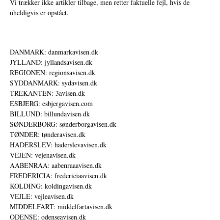
Vi trækker ikke artikler tilbage, men retter faktuelle fejl, hvis de
uheldigvis er opstået.
DANMARK: danmarkavisen.dk
JYLLAND: jyllandsavisen.dk
REGIONEN: regionsavisen.dk
SYDDANMARK: sydavisen.dk
TREKANTEN: 3avisen.dk
ESBJERG: esbjergavisen.com
BILLUND: billundavisen.dk
SØNDERBORG: sønderborgavisen.dk
TØNDER: tønderavisen.dk
HADERSLEV: haderslevavisen.dk
VEJEN: vejenavisen.dk
AABENRAA: aabenraaavisen.dk
FREDERICIA: fredericiaavisen.dk
KOLDING: koldingavisen.dk
VEJLE: vejleavisen.dk
MIDDELFART: middelfartavisen.dk
ODENSE: odenseavisen.dk