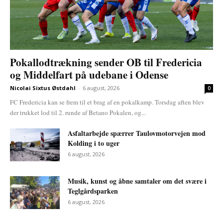
Pokallodtrækning sender OB til Fredericia
og Middelfart på udebane i Odense
Nicolai Sixtus Østdahl
-
6 august, 2026
0
FC Fredericia kan se frem til et brag af en pokalkamp. Torsdag aften blev
der trukket lod til 2. runde af Betano Pokalen, og...
Asfaltarbejde spærrer Taulovmotorvejen mod
Kolding i to uger
6 august, 2026
Musik, kunst og åbne samtaler om det svære i
Teglgårdsparken
6 august, 2026