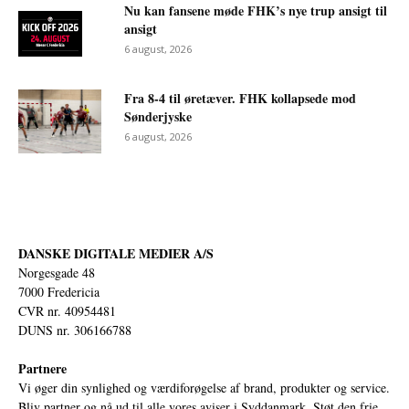
Nu kan fansene møde FHK’s nye trup ansigt til
ansigt
6 august, 2026
Fra 8-4 til øretæver. FHK kollapsede mod
Sønderjyske
6 august, 2026
DANSKE DIGITALE MEDIER A/S
Norgesgade 48
7000 Fredericia
CVR nr. 40954481
DUNS nr. 306166788
Partnere
Vi øger din synlighed og værdiforøgelse af brand, produkter og service.
Bliv partner og nå ud til alle vores aviser i Syddanmark. Støt den frie