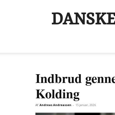
DANSKE
Indbrud genne
Kolding
Af
Andreas Andreassen
-
15 januar, 2026