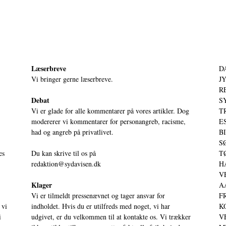
Læserbreve
D
Vi bringer gerne læserbreve.
JY
RE
Debat
S
Vi er glade for alle kommentarer på vores artikler. Dog
T
modererer vi kommentarer for personangreb, racisme,
ES
had og angreb på privatlivet.
BI
SØ
es
Du kan skrive til os på
TØ
redaktion@sydavisen.dk
HA
VE
Klager
AA
Vi er tilmeldt pressenævnet og tager ansvar for
FR
 vi
indholdet. Hvis du er utilfreds med noget, vi har
KO
i
udgivet, er du velkommen til at kontakte os. Vi trækker
VE