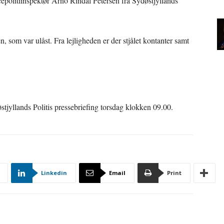
epolitiinspektør Arno Rindal Petersen fra Sydøstjyllands
n, som var ulåst. Fra lejligheden er der stjålet kontanter samt
stjyllands Politis pressebriefing torsdag klokken 09.00.
Linkedin
Email
Print