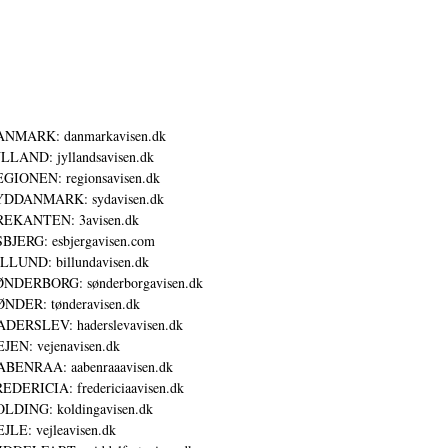
ANMARK: danmarkavisen.dk
LLAND: jyllandsavisen.dk
GIONEN: regionsavisen.dk
YDDANMARK: sydavisen.dk
REKANTEN: 3avisen.dk
BJERG: esbjergavisen.com
LLUND: billundavisen.dk
NDERBORG: sønderborgavisen.dk
NDER: tønderavisen.dk
DERSLEV: haderslevavisen.dk
JEN: vejenavisen.dk
BENRAA: aabenraaavisen.dk
EDERICIA: fredericiaavisen.dk
LDING: koldingavisen.dk
JLE: vejleavisen.dk