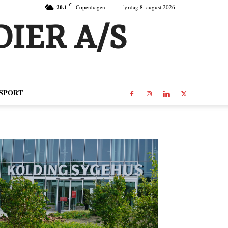
C
20.1
Copenhagen
lørdag 8. august 2026
IER A/S
SPORT