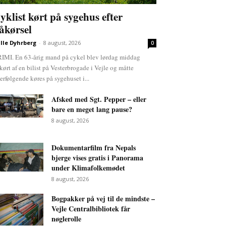
yklist kørt på sygehus efter
åkørsel
lle Dyhrberg
-
8 august, 2026
0
IMI. En 63-årig mand på cykel blev lørdag middag
kørt af en bilist på Vesterbrogade i Vejle og måtte
terfølgende køres på sygehuset i...
Afsked med Sgt. Pepper – eller
bare en meget lang pause?
8 august, 2026
Dokumentarfilm fra Nepals
bjerge vises gratis i Panorama
under Klimafolkemødet
8 august, 2026
Bogpakker på vej til de mindste –
Vejle Centralbibliotek får
nøglerolle