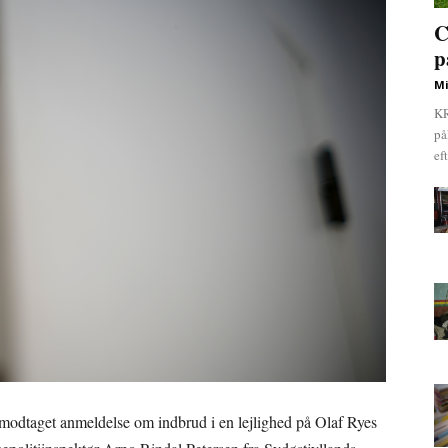
C
p
Mi
KR
på
ef
 modtaget anmeldelse om indbrud i en lejlighed på Olaf Ryes