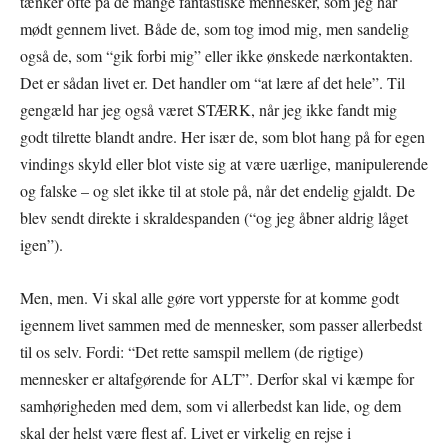
tænker ofte på de mange fantastiske mennesker, som jeg har
mødt gennem livet. Både de, som tog imod mig, men sandelig
også de, som “gik forbi mig” eller ikke ønskede nærkontakten.
Det er sådan livet er. Det handler om “at lære af det hele”. Til
gengæld har jeg også været STÆRK, når jeg ikke fandt mig
godt tilrette blandt andre. Her især de, som blot hang på for egen
vindings skyld eller blot viste sig at være uærlige, manipulerende
og falske – og slet ikke til at stole på, når det endelig gjaldt. De
blev sendt direkte i skraldespanden (“og jeg åbner aldrig låget
igen”).
Men, men. Vi skal alle gøre vort ypperste for at komme godt
igennem livet sammen med de mennesker, som passer allerbedst
til os selv. Fordi: “Det rette samspil mellem (de rigtige)
mennesker er altafgørende for ALT”. Derfor skal vi kæmpe for
samhørigheden med dem, som vi allerbedst kan lide, og dem
skal der helst være flest af. Livet er virkelig en rejse i