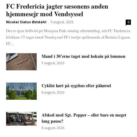
FC Fredericia jagter sæsonens anden
hjemmesejr mod Vendsyssel
Nicolai Sixtus Østdahl
-
9 august, 2026
0
Der er igen fodbold på Monjasa Park søndag eftermiddag, når FC Fredericia
klokken 15 tager imod Vendsyssel FF i tredje spillerunde af Betinia Ligaen.
FC...
Mand i 30’erne taget med kokain på lommen
9 august, 2026
Cyklist kørt på sygehus efter påkørsel
8 august, 2026
Afsked med Sgt. Pepper – eller bare en meget
lang pause?
8 august, 2026