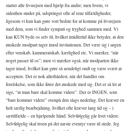
starter alle livsrejsen med hjælp fra andre; men hvem, vi
sidenhen støder på, udspringer ofte af rene tilfældigheder,
ligesom vi kun kan gøre vort bedste for at komme på livsrejsen
med dem, som vi finder sympati og tryghed sammen med. Vi
kan KUN byde os selv til, hvilket imidlertid ikke betyder, at den
ønskede modpart tager imod invitationen. Det være sig i søgen
efter venskab, kammeratskab, kærlighed etc. Vi mærker, “når
noget passer til os”; men vi mærker også, når modparten ikke
tager imod, hvilket kan gøre så uendeligt ondt og være svært at
acceptere. Det er nok allerhårdest, når det handler om
forelskelse, som ikke fører det ønskede med sig. Det er så let at
sige, “at man bare skal komme videre”. Der er INGEN, som
“bare kommer videre” ovenpå den slags nederlag. Det kræver en
helt særlig bearbejdning, hvilket ofte kræver lang tid og – i
særtilfælde – en hjælpende hånd. Selvfølgelig går livet videre.
Selvfølgelig skal troen på det næste eventyr være til stede. Jeg