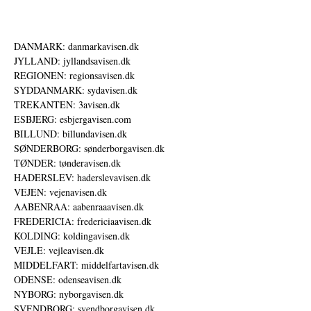
DANMARK: danmarkavisen.dk
JYLLAND: jyllandsavisen.dk
REGIONEN: regionsavisen.dk
SYDDANMARK: sydavisen.dk
TREKANTEN: 3avisen.dk
ESBJERG: esbjergavisen.com
BILLUND: billundavisen.dk
SØNDERBORG: sønderborgavisen.dk
TØNDER: tønderavisen.dk
HADERSLEV: haderslevavisen.dk
VEJEN: vejenavisen.dk
AABENRAA: aabenraaavisen.dk
FREDERICIA: fredericiaavisen.dk
KOLDING: koldingavisen.dk
VEJLE: vejleavisen.dk
MIDDELFART: middelfartavisen.dk
ODENSE: odenseavisen.dk
NYBORG: nyborgavisen.dk
SVENDBORG: svendborgavisen.dk