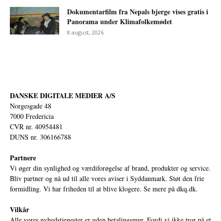
Dokumentarfilm fra Nepals bjerge vises gratis i
Panorama under Klimafolkemødet
8 august, 2026
DANSKE DIGITALE MEDIER A/S
Norgesgade 48
7000 Fredericia
CVR nr. 40954481
DUNS nr. 306166788
Partnere
Vi øger din synlighed og værdiforøgelse af brand, produkter og service.
Bliv partner og nå ud til alle vores aviser i Syddanmark. Støt den frie
formidling. Vi har friheden til at blive klogere. Se mere på
dkq.dk.
Vilkår
Alle vores nyhedstjenester er uden betalingsmur. Fordi vi ikke tror på et