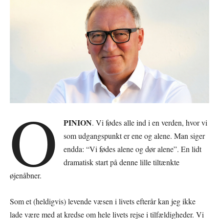
O
PINION
. Vi fødes alle ind i en verden, hvor vi
som udgangspunkt er ene og alene. Man siger
endda: “Vi fødes alene og dør alene”. En lidt
dramatisk start på denne lille tiltænkte
øjenåbner.
Som et (heldigvis) levende væsen i livets efterår kan jeg ikke
lade være med at kredse om hele livets rejse i tilfældigheder. Vi