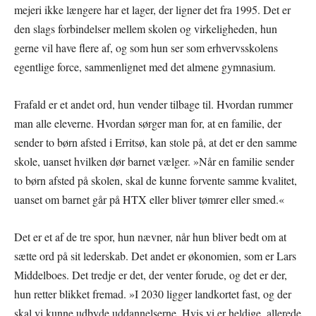
mejeri ikke længere har et lager, der ligner det fra 1995. Det er
den slags forbindelser mellem skolen og virkeligheden, hun
gerne vil have flere af, og som hun ser som erhvervsskolens
egentlige force, sammenlignet med det almene gymnasium.
Frafald er et andet ord, hun vender tilbage til. Hvordan rummer
man alle eleverne. Hvordan sørger man for, at en familie, der
sender to børn afsted i Erritsø, kan stole på, at det er den samme
skole, uanset hvilken dør barnet vælger. »Når en familie sender
to børn afsted på skolen, skal de kunne forvente samme kvalitet,
uanset om barnet går på HTX eller bliver tømrer eller smed.«
Det er et af de tre spor, hun nævner, når hun bliver bedt om at
sætte ord på sit lederskab. Det andet er økonomien, som er Lars
Middelboes. Det tredje er det, der venter forude, og det er der,
hun retter blikket fremad. »I 2030 ligger landkortet fast, og der
skal vi kunne udbyde uddannelserne. Hvis vi er heldige, allerede