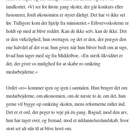
landkortet. »Vi ser for første gang skoler, der går konkurs eller
fusionerer, fordi økonomien er styret dårligt. Det har vi ikke set
før. Tidligere kom der hjælp fra ministeriet.« Erhvervsskolerne er
holdt op med at blive reddet. Kan de ikke selv, kan de ikke. Det
er den virkelighed, hun overtager, og det er den, der præger den
ene halvdel af det svar, hun giver, når hun bliver bedt om at sige,
hvad hun tager med sig fra Middelboe. »En stærk likviditet er
det, der giver os mulighed for at skabe ro omkring
medarbejderne.«
Ordet »ro« kommer igen og igen i samtalen. Hun bruger det om
medarbejderne, om økonomien, om de næste to år, om det, hun
gerne vil bygge op omkring skolen, mens reformerne ruller ind.
Det er et ord, der peger to veje på én gang. Bagud, mod den arv,
hun har taget over, og fremad, mod et uddannelseslandskab, hvor
stort set alt står til at blive lavet om.