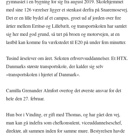
gymnasiet i en bygning for sig fra august 2019. Skolehjemmet
med sine 126 værelser ligger et stenkast derfra på Snaremosevej.
Det er en lille bydel af et campus, groet ud af jorden over fire
årtier mellem Erritsø og Lillebælt, og transportskolen har samlet
sig her med god grund, så tæt på broen og motorvejen, at en
lastbil kan komme fra værkstedet til E20 på under fem minutter.
Tusind årselever om året. Seksten erhvervsuddannelser. Et HTX.
Danmarks største transportskole, der kalder sig selv
»transportskolen i hjertet af Danmark«.
Camilla Grenander Almfort overtog det øverste ansvar for det
hele den 27. februar.
Hun bor i Vinding, er gift med Thomas, og har gået den vej,
man kan gå indefra som chefkonsulent, viceuddannelseschef,
direktør, alt sammen inden for samme mure. Bestyrelsen havde