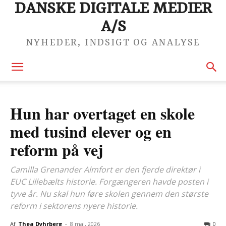
DANSKE DIGITALE MEDIER
A/S
NYHEDER, INDSIGT OG ANALYSE
Hun har overtaget en skole
med tusind elever og en
reform på vej
Camilla Grenander Almfort er den fjerde direktør i
EUC Lillebælts historie. Forgængeren havde posten i
tyve år. Nu skal hun føre skolen gennem den største
reform i sektorens nyere historie.
Af
Thea Dyhrberg
-
8 maj, 2026
0