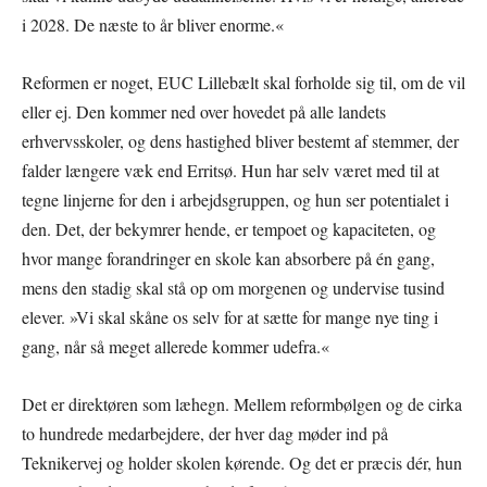
i 2028. De næste to år bliver enorme.«
Reformen er noget, EUC Lillebælt skal forholde sig til, om de vil
eller ej. Den kommer ned over hovedet på alle landets
erhvervsskoler, og dens hastighed bliver bestemt af stemmer, der
falder længere væk end Erritsø. Hun har selv været med til at
tegne linjerne for den i arbejdsgruppen, og hun ser potentialet i
den. Det, der bekymrer hende, er tempoet og kapaciteten, og
hvor mange forandringer en skole kan absorbere på én gang,
mens den stadig skal stå op om morgenen og undervise tusind
elever. »Vi skal skåne os selv for at sætte for mange nye ting i
gang, når så meget allerede kommer udefra.«
Det er direktøren som læhegn. Mellem reformbølgen og de cirka
to hundrede medarbejdere, der hver dag møder ind på
Teknikervej og holder skolen kørende. Og det er præcis dér, hun