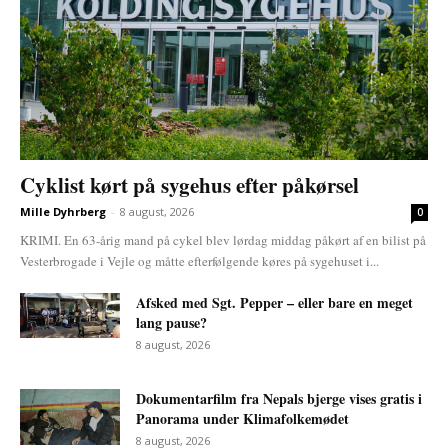
Cyklist kørt på sygehus efter påkørsel
Mille Dyhrberg
-
8 august, 2026
0
KRIMI. En 63-årig mand på cykel blev lørdag middag påkørt af en bilist på
Vesterbrogade i Vejle og måtte efterfølgende køres på sygehuset i...
Afsked med Sgt. Pepper – eller bare en meget
lang pause?
8 august, 2026
Dokumentarfilm fra Nepals bjerge vises gratis i
Panorama under Klimafolkemødet
8 august, 2026