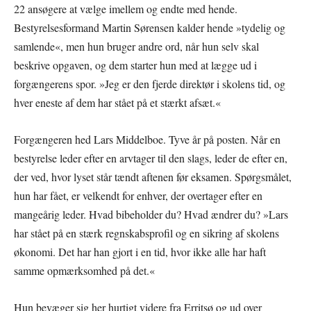
22 ansøgere at vælge imellem og endte med hende.
Bestyrelsesformand Martin Sørensen kalder hende »tydelig og
samlende«, men hun bruger andre ord, når hun selv skal
beskrive opgaven, og dem starter hun med at lægge ud i
forgængerens spor. »Jeg er den fjerde direktør i skolens tid, og
hver eneste af dem har stået på et stærkt afsæt.«
Forgængeren hed Lars Middelboe. Tyve år på posten. Når en
bestyrelse leder efter en arvtager til den slags, leder de efter en,
der ved, hvor lyset står tændt aftenen før eksamen. Spørgsmålet,
hun har fået, er velkendt for enhver, der overtager efter en
mangeårig leder. Hvad bibeholder du? Hvad ændrer du? »Lars
har stået på en stærk regnskabsprofil og en sikring af skolens
økonomi. Det har han gjort i en tid, hvor ikke alle har haft
samme opmærksomhed på det.«
Hun bevæger sig her hurtigt videre fra Erritsø og ud over