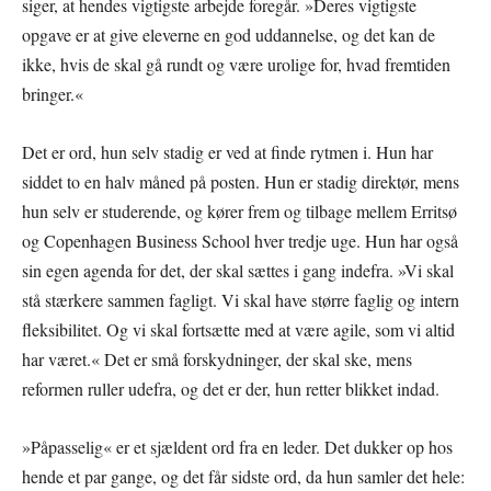
siger, at hendes vigtigste arbejde foregår. »Deres vigtigste
opgave er at give eleverne en god uddannelse, og det kan de
ikke, hvis de skal gå rundt og være urolige for, hvad fremtiden
bringer.«
Det er ord, hun selv stadig er ved at finde rytmen i. Hun har
siddet to en halv måned på posten. Hun er stadig direktør, mens
hun selv er studerende, og kører frem og tilbage mellem Erritsø
og Copenhagen Business School hver tredje uge. Hun har også
sin egen agenda for det, der skal sættes i gang indefra. »Vi skal
stå stærkere sammen fagligt. Vi skal have større faglig og intern
fleksibilitet. Og vi skal fortsætte med at være agile, som vi altid
har været.« Det er små forskydninger, der skal ske, mens
reformen ruller udefra, og det er der, hun retter blikket indad.
»Påpasselig« er et sjældent ord fra en leder. Det dukker op hos
hende et par gange, og det får sidste ord, da hun samler det hele: