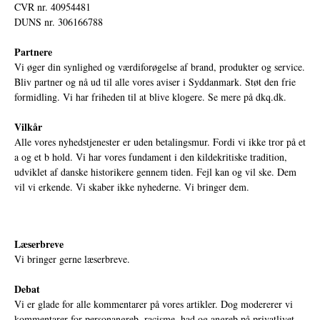
CVR nr. 40954481
DUNS nr. 306166788
Partnere
Vi øger din synlighed og værdiforøgelse af brand, produkter og service.
Bliv partner og nå ud til alle vores aviser i Syddanmark. Støt den frie
formidling. Vi har friheden til at blive klogere. Se mere på
dkq.dk.
Vilkår
Alle vores nyhedstjenester er uden betalingsmur. Fordi vi ikke tror på et
a og et b hold. Vi har vores fundament i den kildekritiske tradition,
udviklet af danske historikere gennem tiden. Fejl kan og vil ske. Dem
vil vi erkende. Vi skaber ikke nyhederne. Vi bringer dem.
Læserbreve
Vi bringer gerne læserbreve.
Debat
Vi er glade for alle kommentarer på vores artikler. Dog modererer vi
kommentarer for personangreb, racisme, had og angreb på privatlivet.