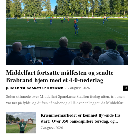
Middelfart fortsatte målfesten og sendte
Brabrand hjem med et 4-0-nederlag
Julie Christine Skøtt Christensen
-
7 august, 2026
0
Solen skinnede over Middelfart Sparekasse Stadion fredag aften, tribunen
var tæt på fyldt, og duften af pølser og øl lå over anlægget, da Middelfart...
Kræmmermarkedet er kommet flyvende fra
start: Over 350 bankospillere torsdag, og...
7 august, 2026