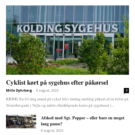
Cyklist kørt på sygehus efter påkørsel
Mille Dyhrberg
-
8 august, 2026
0
KRIMI. En 63-årig mand på cykel blev lørdag middag påkørt af en bilist på
Vesterbrogade i Vejle og måtte efterfølgende køres på sygehuset i...
Afsked med Sgt. Pepper – eller bare en meget
lang pause?
8 august, 2026