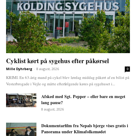
Cyklist kørt på sygehus efter påkørsel
Mille Dyhrberg
-
8 august, 2026
0
KRIMI. En 63-årig mand på cykel blev lørdag middag påkørt af en bilist på
Vesterbrogade i Vejle og måtte efterfølgende køres på sygehuset i...
Afsked med Sgt. Pepper – eller bare en meget
lang pause?
8 august, 2026
Dokumentarfilm fra Nepals bjerge vises gratis i
Panorama under Klimafolkemødet