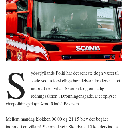
S
ydøstjyllands Politi har det seneste døgn været til
stede ved to forskellige hændelser i Fredericia – et
indbrud i en villa i Skærbæk og en natlig
redningsaktion i Dronningensgade. Det oplyser
vicepolitiinspektør Arno Rindal Petersen.
Mellem mandag klokken 06.00 og 21.15 blev der begået
indbrud i en villa på Skærbækvej i Skærbæk. Et kældervindue