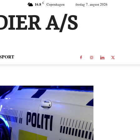
C
16.8
Copenhagen
fredag 7. august 2026
IER A/S
SPORT