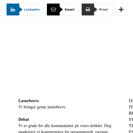
Linkedin
Email
Print
Læserbreve
D
Vi bringer gerne læserbreve.
JY
RE
Debat
S
Vi er glade for alle kommentarer på vores artikler. Dog
T
modererer vi kommentarer for personangreb, racisme,
ES