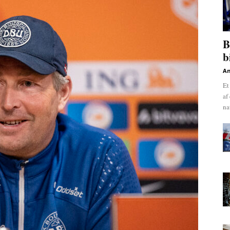
B
b
An
Et
af
nat