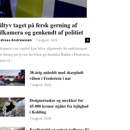
iltyv taget på fersk gerning af
ilkamera og genkendt af politiet
dreas Andreassen
-
7 august, 2026
0
 kamera i en varebil kan blive afgørende for opklaringen
 et forsøg på tyveri fra bilen på Sanddal Bakke i Fredericia
ten til...
38-årig anholdt med skarpladt
våben i Fredericia i nat
7 august, 2026
Designertasker og smykker for
45.000 kroner stjålet fra lejlighed
i Kolding
7 august, 2026
Kvalitetstid og privat wellness: Et