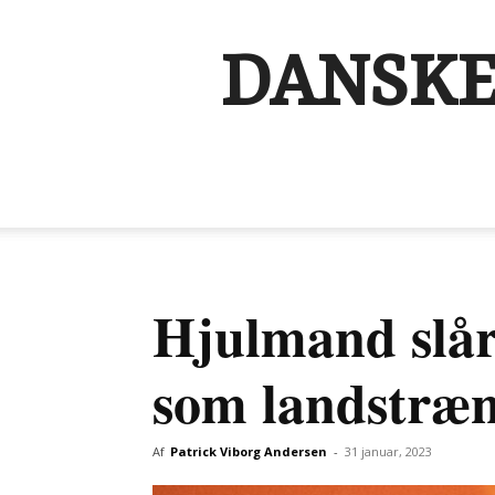
DANSKE
Hjulmand slår 
som landstræ
Af
Patrick Viborg Andersen
-
31 januar, 2023