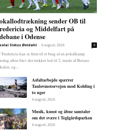
okallodtrækning sender OB til
redericia og Middelfart på
debane i Odense
colai Sixtus Østdahl
-
6 august, 2026
0
 Fredericia kan se frem til et brag af en pokalkamp.
rsdag aften blev der trukket lod til 2. runde af Betano
kalen, og...
Asfaltarbejde spærrer
Taulovmotorvejen mod Kolding i
to uger
6 august, 2026
Musik, kunst og åbne samtaler
om det svære i Teglgårdsparken
6 august, 2026