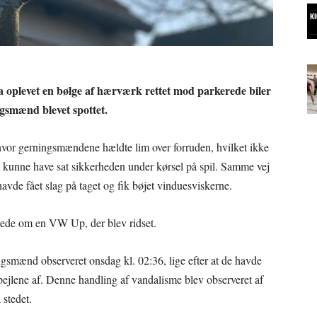
a oplevet en bølge af hærværk rettet mod parkerede biler
ingsmænd blevet spottet.
hvor gerningsmændene hældte lim over forruden, hvilket ikke
t kunne have sat sikkerheden under kørsel på spil. Samme vej
vde fået slag på taget og fik bøjet vinduesviskerne.
rede om en VW Up, der blev ridset.
ngsmænd observeret onsdag kl. 02:36, lige efter at de havde
pejlene af. Denne handling af vandalisme blev observeret af
stedet.