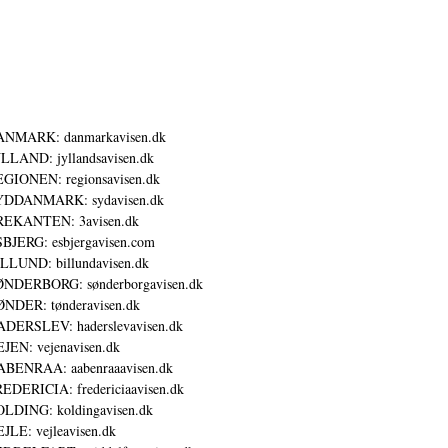
ANMARK: danmarkavisen.dk
LLAND: jyllandsavisen.dk
GIONEN: regionsavisen.dk
YDDANMARK: sydavisen.dk
REKANTEN: 3avisen.dk
BJERG: esbjergavisen.com
LLUND: billundavisen.dk
NDERBORG: sønderborgavisen.dk
NDER: tønderavisen.dk
DERSLEV: haderslevavisen.dk
JEN: vejenavisen.dk
BENRAA: aabenraaavisen.dk
EDERICIA: fredericiaavisen.dk
LDING: koldingavisen.dk
JLE: vejleavisen.dk