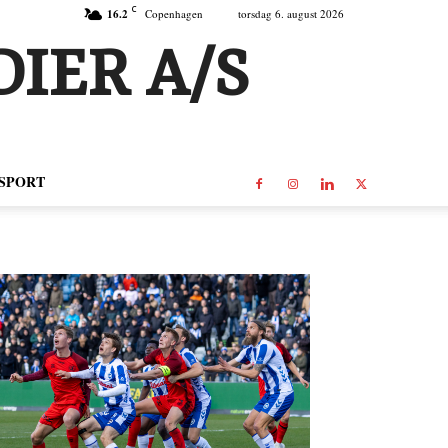
C
16.2
Copenhagen
torsdag 6. august 2026
IER A/S
SPORT