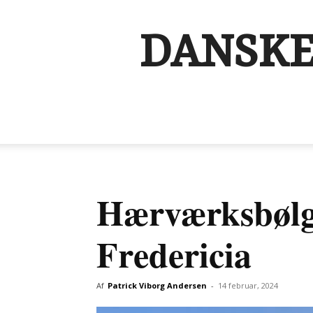
DANSKE
Hærværksbølge
Fredericia
Af
Patrick Viborg Andersen
-
14 februar, 2024