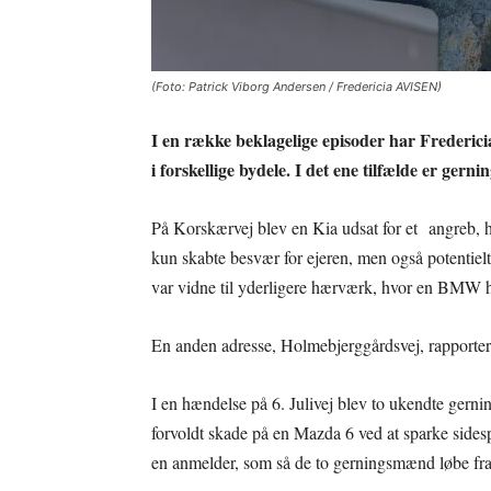
(Foto: Patrick Viborg Andersen / Fredericia AVISEN)
I en række beklagelige episoder har Frederici
i forskellige bydele. I det ene tilfælde er gern
På Korskærvej blev en Kia udsat for et angreb, 
kun skabte besvær for ejeren, men også potentiel
var vidne til yderligere hærværk, hvor en BMW ha
En anden adresse, Holmebjerggårdsvej, rapporte
I en hændelse på 6. Julivej blev to ukendte gerni
forvoldt skade på en Mazda 6 ved at sparke sides
en anmelder, som så de to gerningsmænd løbe fra 