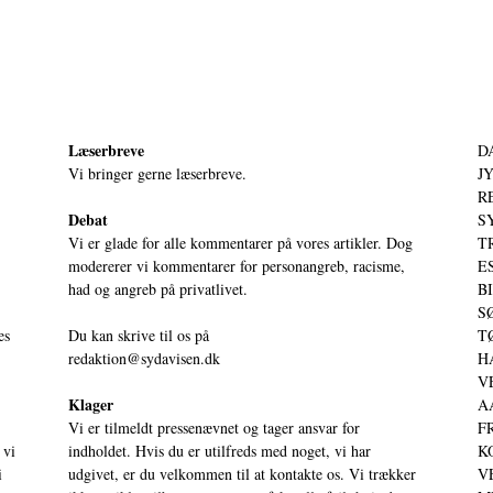
Læserbreve
D
Vi bringer gerne læserbreve.
JY
RE
Debat
S
Vi er glade for alle kommentarer på vores artikler. Dog
T
modererer vi kommentarer for personangreb, racisme,
ES
had og angreb på privatlivet.
BI
SØ
es
Du kan skrive til os på
TØ
redaktion@sydavisen.dk
HA
VE
Klager
AA
Vi er tilmeldt pressenævnet og tager ansvar for
FR
 vi
indholdet. Hvis du er utilfreds med noget, vi har
KO
i
udgivet, er du velkommen til at kontakte os. Vi trækker
VE