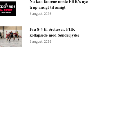
Nu kan fansene møde FHK’s nye
trup ansigt til ansigt
6 august, 2026
Fra 8-4 til øretæver. FHK
kollapsede mod Sønderjyske
6 august, 2026