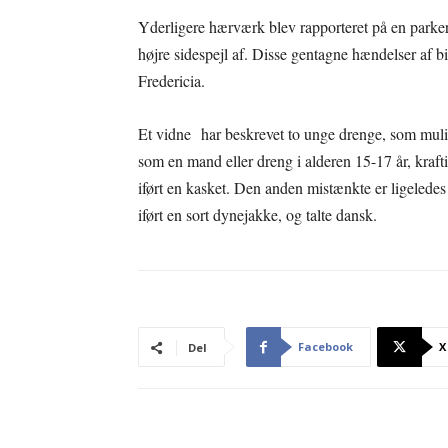
Yderligere hærværk blev rapporteret på en parker
højre sidespejl af. Disse gentagne hændelser af b
Fredericia.
Et vidne har beskrevet to unge drenge, som mulig
som en mand eller dreng i alderen 15-17 år, kraf
iført en kasket. Den anden mistænkte er ligeledes
iført en sort dynejakke, og talte dansk.
Facebook
X
Del