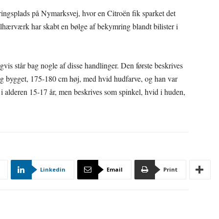
ingsplads på Nymarksvej, hvor en Citroën fik sparket det
ilhærværk har skabt en bølge af bekymring blandt bilister i
vis står bag nogle af disse handlinger. Den første beskrives
tig bygget, 175-180 cm høj, med hvid hudfarve, og han var
 i alderen 15-17 år, men beskrives som spinkel, hvid i huden,
Linkedin
Email
Print