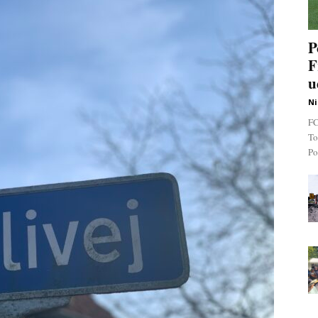
P
F
u
Ni
FC
To
Po