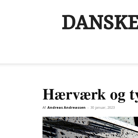
DANSKE
Hærværk og ty
Af
Andreas Andreassen
-
30 januar, 2023