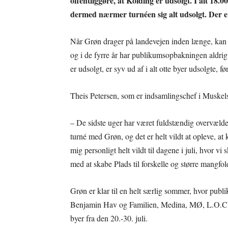
offentliggøre, at Kolding er udsolgt. I alt 18.
dermed nærmer turnéen sig alt udsolgt. Der er 
Når Grøn drager på landevejen inden længe, kan k
og i de fyrre år har publikumsopbakningen aldri
er udsolgt, er syv ud af i alt otte byer udsolgte, fø
Theis Petersen, som er indsamlingschef i Muskels
– De sidste uger har været fuldstændig overvældend
turné med Grøn, og det er helt vildt at opleve, at
mig personligt helt vildt til dagene i juli, hvor 
med at skabe Plads til forskelle og større mangfo
Grøn er klar til en helt særlig sommer, hvor pu
Benjamin Hav og Familien, Medina, MØ, L.O.C. 
byer fra den 20.-30. juli.