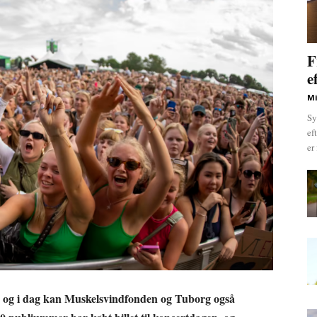
F
e
Mi
Sy
ef
er
g, og i dag kan Muskelsvindfonden og Tuborg også