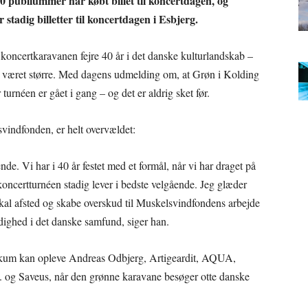
000 publiummer har købt billet til koncertdagen, og
stadig billetter til koncertdagen i Esbjerg.
oncertkaravanen fejre 40 år i det danske kulturlandskab –
g været større. Med dagens udmelding om, at Grøn i Kolding
r turnéen er gået i gang – og det er aldrig sket før.
vindfonden, er helt overvældet:
e. Vi har i 40 år festet med et formål, når vi har draget på
 koncertturnéen stadig lever i bedste velgående. Jeg glæder
vi skal afsted og skabe overskud til Muskelsvindfondens arbejde
ldighed i det danske samfund, siger han.
blikum kan opleve Andreas Odbjerg, Artigeardit, AQUA,
og Saveus, når den grønne karavane besøger otte danske