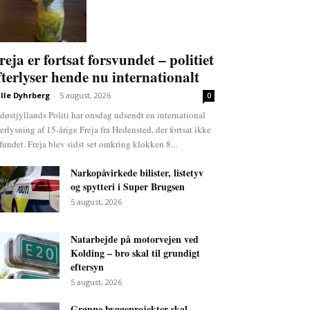
reja er fortsat forsvundet – politiet
fterlyser hende nu internationalt
lle Dyhrberg
-
5 august, 2026
0
døstjyllands Politi har onsdag udsendt en international
terlysning af 15-årige Freja fra Hedensted, der fortsat ikke
 fundet. Freja blev sidst set omkring klokken 8...
Narkopåvirkede bilister, listetyv
og spytteri i Super Brugsen
5 august, 2026
Natarbejde på motorvejen ved
Kolding – bro skal til grundigt
eftersyn
5 august, 2026
Grønne byggeprojekter skal