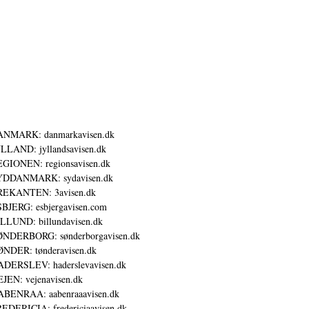
ANMARK: danmarkavisen.dk
LLAND: jyllandsavisen.dk
GIONEN: regionsavisen.dk
YDDANMARK: sydavisen.dk
REKANTEN: 3avisen.dk
BJERG: esbjergavisen.com
LLUND: billundavisen.dk
NDERBORG: sønderborgavisen.dk
NDER: tønderavisen.dk
DERSLEV: haderslevavisen.dk
JEN: vejenavisen.dk
BENRAA: aabenraaavisen.dk
EDERICIA: fredericiaavisen.dk