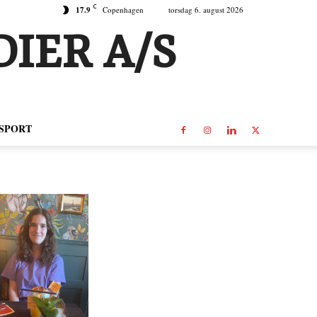
C
17.9
Copenhagen
torsdag 6. august 2026
IER A/S
SPORT