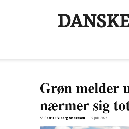
DANSKE
Grøn melder u
nærmer sig tot
Af
Patrick Viborg Andersen
-
19 juli, 2023