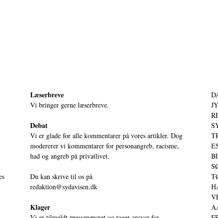
Læserbreve
D
Vi bringer gerne læserbreve.
JY
RE
Debat
S
Vi er glade for alle kommentarer på vores artikler. Dog
T
modererer vi kommentarer for personangreb, racisme,
ES
had og angreb på privatlivet.
BI
SØ
es
Du kan skrive til os på
TØ
redaktion@sydavisen.dk
HA
VE
Klager
AA
Vi er tilmeldt pressenævnet og tager ansvar for
FR