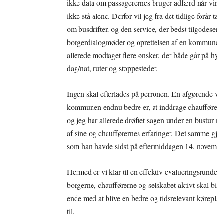
ikke data om passagerernes bruger adfærd når vin
ikke stå alene. Derfor vil jeg fra det tidlige forår t
om busdriften og den service, der bedst tilgodese
borgerdialogmøder og oprettelsen af en kommunal 
allerede modtaget flere ønsker, der både går på
dag/nat, ruter og stoppesteder.
Ingen skal efterlades på perronen. En afgørende vi
kommunen endnu bedre er, at inddrage chaufførern
og jeg har allerede drøftet sagen under en bustur
af sine og chaufførernes erfaringer. Det samme g
som han havde sidst på eftermiddagen 14. novem
Hermed er vi klar til en effektiv evalueringsrunde
borgerne, chaufførerne og selskabet aktivt skal bi
ende med at blive en bedre og tidsrelevant kørep
til.