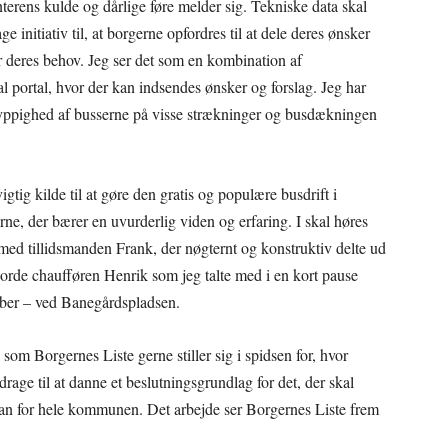
terens kulde og dårlige føre melder sig. Tekniske data skal
age initiativ til, at borgerne opfordres til at dele deres ønsker
r deres behov. Jeg ser det som en kombination af
portal, hvor der kan indsendes ønsker og forslag. Jeg har
 hyppighed af busserne på visse strækninger og busdækningen
gtig kilde til at gøre den gratis og populære busdrift i
e, der bærer en uvurderlig viden og erfaring. I skal høres
 med tillidsmanden Frank, der nøgternt og konstruktiv delte ud
jorde chaufføren Henrik som jeg talte med i en kort pause
ber – ved Banegårdspladsen.
 som Borgernes Liste gerne stiller sig i spidsen for, hvor
drage til at danne et beslutningsgrundlag for det, der skal
lan for hele kommunen. Det arbejde ser Borgernes Liste frem