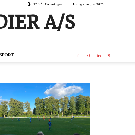
C
12.3
Copenhagen
lørdag 8. august 2026
IER A/S
SPORT