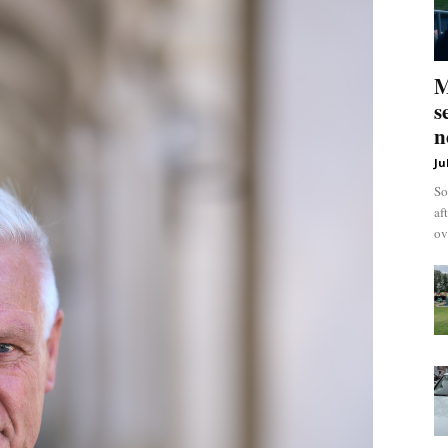
M
s
n
Ju
So
af
ov