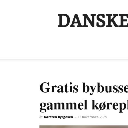
DANSKE
Gratis bybusse
gammel kørep
Af
Karsten Byrgesen
-
15 november, 2025