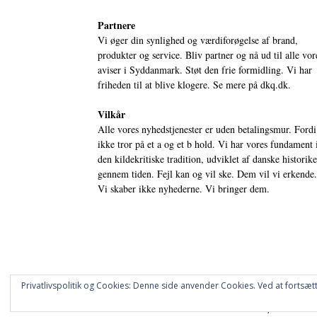
Partnere
Vi øger din synlighed og værdiforøgelse af brand,
produkter og service. Bliv partner og nå ud til alle vor
aviser i Syddanmark. Støt den frie formidling. Vi har
friheden til at blive klogere. Se mere på
dkq.dk.
Vilkår
Alle vores nyhedstjenester er uden betalingsmur. Fordi
ikke tror på et a og et b hold. Vi har vores fundament 
den kildekritiske tradition, udviklet af danske historik
gennem tiden. Fejl kan og vil ske. Dem vil vi erkende.
Vi skaber ikke nyhederne. Vi bringer dem.
Privatlivspolitik og Cookies: Denne side anvender Cookies. Ved at fortsætt
© DANSKE DIGITALE MEDIER A/S - NYHEDER, ANALYSER 