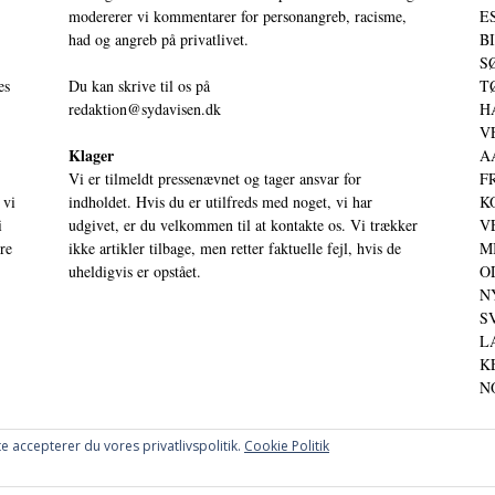
modererer vi kommentarer for personangreb, racisme,
ES
had og angreb på privatlivet.
BI
SØ
es
Du kan skrive til os på
TØ
redaktion@sydavisen.dk
HA
VE
Klager
AA
Vi er tilmeldt pressenævnet og tager ansvar for
FR
 vi
indholdet. Hvis du er utilfreds med noget, vi har
KO
i
udgivet, er du velkommen til at kontakte os. Vi trækker
VE
ere
ikke artikler tilbage, men retter faktuelle fejl, hvis de
MI
uheldigvis er opstået.
OD
NY
SV
LA
KE
NO
e accepterer du vores privatlivspolitik.
Cookie Politik
OG PERSPEKTIVER