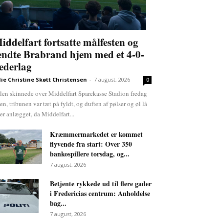
iddelfart fortsatte målfesten og
endte Brabrand hjem med et 4-0-
ederlag
lie Christine Skøtt Christensen
-
7 august, 2026
0
len skinnede over Middelfart Sparekasse Stadion fredag
ten, tribunen var tæt på fyldt, og duften af pølser og øl lå
er anlægget, da Middelfart...
Kræmmermarkedet er kommet
flyvende fra start: Over 350
bankospillere torsdag, og...
7 august, 2026
Betjente rykkede ud til flere gader
i Fredericias centrum: Anholdelse
bag...
7 august, 2026