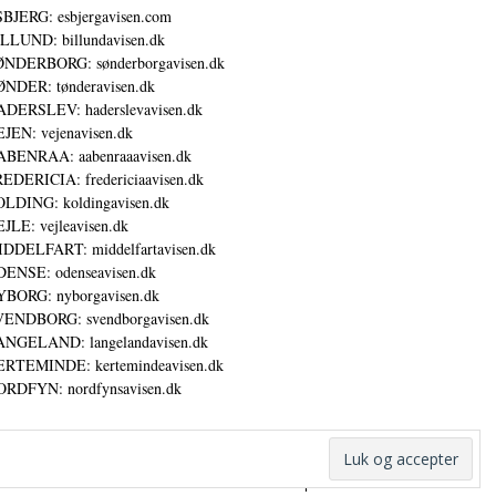
BJERG: esbjergavisen.com
LLUND: billundavisen.dk
NDERBORG: sønderborgavisen.dk
NDER: tønderavisen.dk
DERSLEV: haderslevavisen.dk
JEN: vejenavisen.dk
BENRAA: aabenraaavisen.dk
EDERICIA: fredericiaavisen.dk
LDING: koldingavisen.dk
JLE: vejleavisen.dk
DDELFART: middelfartavisen.dk
ENSE: odenseavisen.dk
BORG: nyborgavisen.dk
ENDBORG: svendborgavisen.dk
NGELAND: langelandavisen.dk
RTEMINDE: kertemindeavisen.dk
RDFYN: nordfynsavisen.dk
Annoncer
Datapolitik