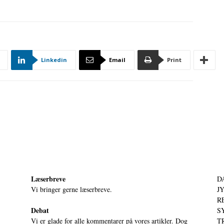
Linkedin
Email
Print
Læserbreve
D
Vi bringer gerne læserbreve.
JY
RE
Debat
S
Vi er glade for alle kommentarer på vores artikler. Dog
T