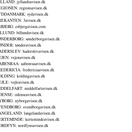
LLAND: jyllandsavisen.dk
GIONEN: regionsavisen.dk
YDDANMARK: sydavisen.dk
REKANTEN: 3avisen.dk
BJERG: esbjergavisen.com
LLUND: billundavisen.dk
NDERBORG: sønderborgavisen.dk
NDER: tønderavisen.dk
DERSLEV: haderslevavisen.dk
JEN: vejenavisen.dk
BENRAA: aabenraaavisen.dk
EDERICIA: fredericiaavisen.dk
LDING: koldingavisen.dk
JLE: vejleavisen.dk
DDELFART: middelfartavisen.dk
ENSE: odenseavisen.dk
BORG: nyborgavisen.dk
ENDBORG: svendborgavisen.dk
NGELAND: langelandavisen.dk
RTEMINDE: kertemindeavisen.dk
RDFYN: nordfynsavisen.dk