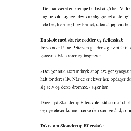
»Det har været en kæmpe ballast at gå her. Vi fik
ung og vild, og jeg blev virkelig grebet af de rig
hele her, hvor jeg blev formet, uden at jeg vidste 
En skole med stærke rødder og fællesskab
Forstander Rune Peitersen glæder sig hvert år til 
gensynet både rører og inspirerer.
»Det gør altid stort indtryk at opleve gensynsglæ
haft for deres liv. Når de er elever her, opdager d
sig selv og deres drømme,« siger han.
Dagen på Skanderup Efterskole bød som altid på 
og nye elever kunne mærke den særlige ånd, som e
Fakta om Skanderup Efterskole