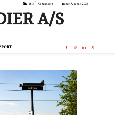
C
16.8
Copenhagen
fredag 7. august 2026
IER A/S
SPORT