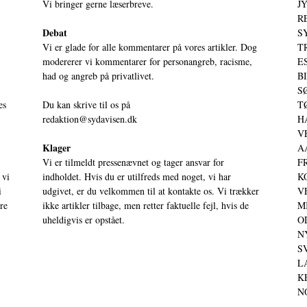
Vi bringer gerne læserbreve.
JY
RE
Debat
S
Vi er glade for alle kommentarer på vores artikler. Dog
T
modererer vi kommentarer for personangreb, racisme,
ES
had og angreb på privatlivet.
BI
SØ
es
Du kan skrive til os på
TØ
redaktion@sydavisen.dk
HA
VE
Klager
AA
Vi er tilmeldt pressenævnet og tager ansvar for
FR
 vi
indholdet. Hvis du er utilfreds med noget, vi har
KO
i
udgivet, er du velkommen til at kontakte os. Vi trækker
VE
ere
ikke artikler tilbage, men retter faktuelle fejl, hvis de
MI
uheldigvis er opstået.
OD
NY
SV
LA
KE
NO