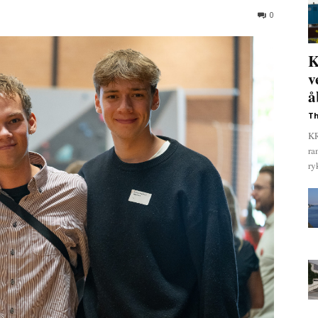
0
K
v
å
Th
KR
ra
ry