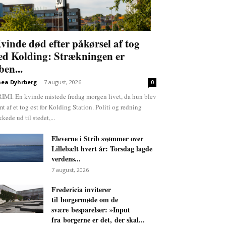
vinde død efter påkørsel af tog
ed Kolding: Strækningen er
ben...
ea Dyhrberg
-
7 august, 2026
0
IMI. En kvinde mistede fredag morgen livet, da hun blev
mt af et tog øst for Kolding Station. Politi og redning
kkede ud til stedet,...
Eleverne i Strib svømmer over
Lillebælt hvert år: Torsdag lagde
verdens...
7 august, 2026
Fredericia inviterer
til borgermøde om de
svære besparelser: »Input
fra borgerne er det, der skal...