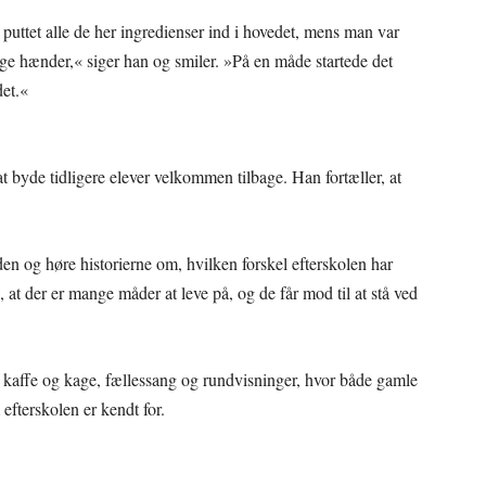
 puttet alle de her ingredienser ind i hovedet, mens man var
tige hænder,« siger han og smiler. »På en måde startede det
det.«
at byde tidligere elever velkommen tilbage. Han fortæller, at
den og høre historierne om, hvilken forskel efterskolen har
e, at der er mange måder at leve på, og de får mod til at stå ved
kaffe og kage, fællessang og rundvisninger, hvor både gamle
fterskolen er kendt for.