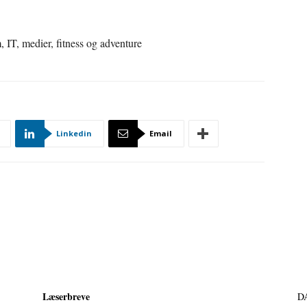
m, IT, medier, fitness og adventure
Linkedin
Email
Læserbreve
D