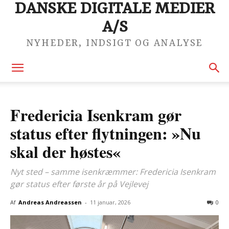
DANSKE DIGITALE MEDIER
A/S
NYHEDER, INDSIGT OG ANALYSE
Fredericia Isenkram gør
status efter flytningen: »Nu
skal der høstes«
Nyt sted – samme isenkræmmer: Fredericia Isenkram
gør status efter første år på Vejlevej
Af
Andreas Andreassen
-
11 januar, 2026
0