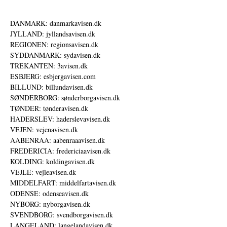
DANMARK: danmarkavisen.dk
JYLLAND: jyllandsavisen.dk
REGIONEN: regionsavisen.dk
SYDDANMARK: sydavisen.dk
TREKANTEN: 3avisen.dk
ESBJERG: esbjergavisen.com
BILLUND: billundavisen.dk
SØNDERBORG: sønderborgavisen.dk
TØNDER: tønderavisen.dk
HADERSLEV: haderslevavisen.dk
VEJEN: vejenavisen.dk
AABENRAA: aabenraaavisen.dk
FREDERICIA: fredericiaavisen.dk
KOLDING: koldingavisen.dk
VEJLE: vejleavisen.dk
MIDDELFART: middelfartavisen.dk
ODENSE: odenseavisen.dk
NYBORG: nyborgavisen.dk
SVENDBORG: svendborgavisen.dk
LANGELAND: langelandavisen.dk