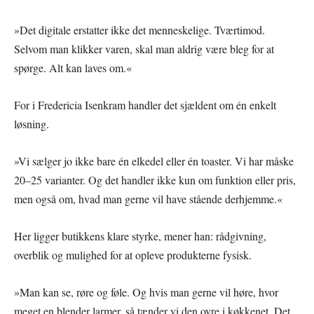
»Det digitale erstatter ikke det menneskelige. Tværtimod.
Selvom man klikker varen, skal man aldrig være bleg for at
spørge. Alt kan laves om.«
For i Fredericia Isenkram handler det sjældent om én enkelt
løsning.
»Vi sælger jo ikke bare én elkedel eller én toaster. Vi har måske
20–25 varianter. Og det handler ikke kun om funktion eller pris,
men også om, hvad man gerne vil have stående derhjemme.«
Her ligger butikkens klare styrke, mener han: rådgivning,
overblik og mulighed for at opleve produkterne fysisk.
»Man kan se, røre og føle. Og hvis man gerne vil høre, hvor
meget en blender larmer, så tænder vi den ovre i køkkenet. Det