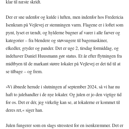
klar til næste skridt.
Der er sne udenfor og kulde i luften, men indenfor hos Fredericia
Isenkram på Vejlevej er stemningen varm. Flagene er i loftet som
pynt, lyset er tændt, og hylderne bugner af varer i alle farver og
kategorier – fra blendere og støvsugere til bagemaskiner,
elkedler, gryder og pander. Det er uge 2, tirsdag formiddag, og
indehaver Daniel Huusmann gør status. Et år efter flytningen fra
midtbyen til de markant større lokaler på Vejlevej er det tid til at
se tilbage – og frem.
»Vi åbnede herude i slutningen af september 2024, så vi har nu
haft to julehandler i de nye lokaler. Og julen er jo den vigtige tid
for os. Det er dér, jeg virkelig kan se, at lokalerne er kommet til
deres ret,« siger han.
Julen fungerer som en slags stresstest for en isenkræmmer. Det er