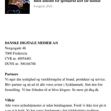
Bilist anholdt for spritkørsel kort før midnat
8 august, 2026
DANSKE DIGITALE MEDIER A/S
Norgesgade 48
7000 Fredericia
CVR nr. 40954481
DUNS nr. 306166788
Partnere
Vi øger din synlighed og værdiforøgelse af brand, produkter og service.
Bliv partner og nå ud til alle vores aviser i Syddanmark. Støt den frie
formidling. Vi har friheden til at blive klogere. Se mere på
dkq.dk.
Vilkår
Alle vores nyhedstjenester er uden betalingsmur. Fordi vi ikke tror på et
a og et b hold. Vi har vores fundament i den kildekritiske tradition,