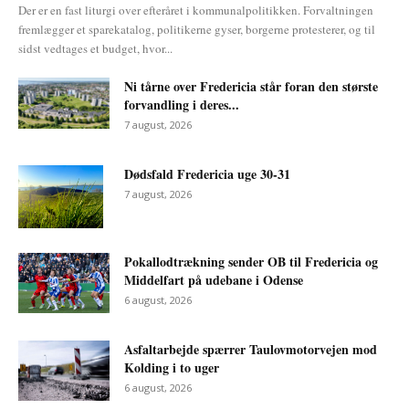
Der er en fast liturgi over efteråret i kommunalpolitikken. Forvaltningen
fremlægger et sparekatalog, politikerne gyser, borgerne protesterer, og til
sidst vedtages et budget, hvor...
Ni tårne over Fredericia står foran den største
forvandling i deres...
7 august, 2026
Dødsfald Fredericia uge 30-31
7 august, 2026
Pokallodtrækning sender OB til Fredericia og
Middelfart på udebane i Odense
6 august, 2026
Asfaltarbejde spærrer Taulovmotorvejen mod
Kolding i to uger
6 august, 2026