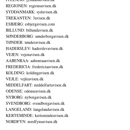
REGIONEN: regionsavisen.dk
SYDDANMARK: sydavisen.dk
TREKANTEN: 3avisen.dk
ESBJERG: esbjergavisen.com
BILLUND: billundavisen.dk
SØNDERBORG: sønderborgavisen.dk
TØNDER: tønderavisen.dk
HADERSLEV: haderslevavisen.dk
VEJEN: vejenavisen.dk
AABENRAA: aabenraaavisen.dk
FREDERICIA: fredericiaavisen.dk
KOLDING: koldingavisen.dk
VEJLE: vejleavisen.dk
MIDDELFART: middelfartavisen.dk
ODENSE: odenseavisen.dk
NYBORG: nyborgavisen.dk
SVENDBORG: svendborgavisen.dk
LANGELAND: langelandavisen.dk
KERTEMINDE: kertemindeavisen.dk
NORDFYN: nordfynsavisen.dk