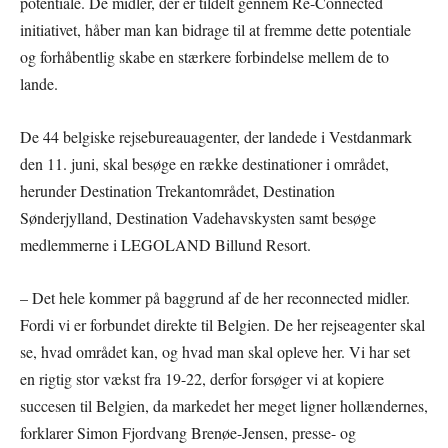
potentiale. De midler, der er tildelt gennem Re-Connected
initiativet, håber man kan bidrage til at fremme dette potentiale
og forhåbentlig skabe en stærkere forbindelse mellem de to
lande.
De 44 belgiske rejsebureauagenter, der landede i Vestdanmark
den 11. juni, skal besøge en række destinationer i området,
herunder Destination Trekantområdet, Destination
Sønderjylland, Destination Vadehavskysten samt besøge
medlemmerne i LEGOLAND Billund Resort.
– Det hele kommer på baggrund af de her reconnected midler.
Fordi vi er forbundet direkte til Belgien. De her rejseagenter skal
se, hvad området kan, og hvad man skal opleve her. Vi har set
en rigtig stor vækst fra 19-22, derfor forsøger vi at kopiere
succesen til Belgien, da markedet her meget ligner hollændernes,
forklarer Simon Fjordvang Brenøe-Jensen, presse- og