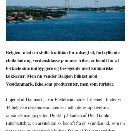
Belgien, med sin stolte tradition for udsøgt øl, fortryllende
chokolade og verdensklasse pommes frites, er kendt for at
forkæle sine indbyggere og besøgende med kulinariske
lækkerier. Men nu vender Belgien blikket mod
Vestdanmark, ikke som producenter, men som turister.
I hjertet af Danmark, hvor Fredericia møder Lillebælt, finder vi
44 belgiske rejsebureau-agenter midt i deres opdagelse af
områdets mange perler. De står på kanten af Den Gamle
Lillebæltsbro, en arkitektonisk bedrift fra en svunden tid, som nu
tjener som en majestætisk kulisse for en af Trekantområdets