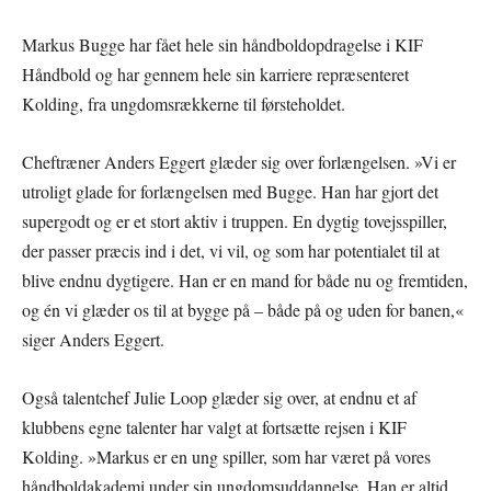
Markus Bugge har fået hele sin håndboldopdragelse i KIF
Håndbold og har gennem hele sin karriere repræsenteret
Kolding, fra ungdomsrækkerne til førsteholdet.
Cheftræner Anders Eggert glæder sig over forlængelsen. »Vi er
utroligt glade for forlængelsen med Bugge. Han har gjort det
supergodt og er et stort aktiv i truppen. En dygtig tovejsspiller,
der passer præcis ind i det, vi vil, og som har potentialet til at
blive endnu dygtigere. Han er en mand for både nu og fremtiden,
og én vi glæder os til at bygge på – både på og uden for banen,«
siger Anders Eggert.
Også talentchef Julie Loop glæder sig over, at endnu et af
klubbens egne talenter har valgt at fortsætte rejsen i KIF
Kolding. »Markus er en ung spiller, som har været på vores
håndboldakademi under sin ungdomsuddannelse. Han er altid