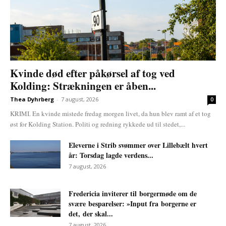
Kvinde død efter påkørsel af tog ved
Kolding: Strækningen er åben...
Thea Dyhrberg
-
7 august, 2026
0
KRIMI. En kvinde mistede fredag morgen livet, da hun blev ramt af et tog
øst for Kolding Station. Politi og redning rykkede ud til stedet,...
Eleverne i Strib svømmer over Lillebælt hvert
år: Torsdag lagde verdens...
7 august, 2026
Fredericia inviterer til borgermøde om de
svære besparelser: »Input fra borgerne er
det, der skal...
7 august, 2026