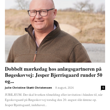
Dobbelt mærkedag hos anlægsgartneren på
Bøgeskovvej: Jesper Bjerrisgaard runder 50
og...
Julie Christine Skøtt Christensen
-
8 august, 2026
0
JUBILÆUM. Der skal hverken tilmelding eller invitation i hånden til, når
Egeskovgaard på Bøgeskovvej torsdag den 20. august slår dørene op.
Jesper Bjerrisgaard, indehaver...