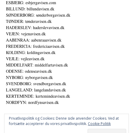
ESBJERG: esbjergavisen.com
BILLUND: billundavisen.dk
SØNDERBORG: sønderborgavisen.dk
TØNDER: tønderavisen.dk
HADERSLEV: haderslevavisen.dk
VEJEN: vejenavisen.dk
AABENRAA: aabenraaavisen.dk
FREDERICIA: fredericiaavisen.dk
KOLDING: koldingavisen.dk
VEJLE: vejleavisen.dk
MIDDELFART: middelfartavisen.dk
ODENSE: odenseavisen.dk
NYBORG: nyborgavisen.dk
SVENDBORG: svendborgavisen.dk
LANGELAND: langelandavisen.dk
KERTEMINDE: kertemindeavisen.dk
NORDFYN: nordfynsavisen.dk
Privatlivspolitik og Cookies: Denne side anvender Cookies. Ved at
fortsætte accepterer du vores privatlivspolitik.
Cookie Politik
Annoncer
Datapolitik