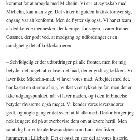
kommet for at arbejde med Michelin. Vi er i et ægteskab med
Michelin, kan man sige. Det virker til guiden faktisk fornyer sig,
engang var alt konformt. Men de flytter sig også. Vi har et team
af dedikerede mennesker, der kæmper for sagen, svarer Rainer
Gassner, der godt ved, at modgang og udfordringer er en
uundgåelig del af kokkekarrieren:
– Selvfølgelig er der udfordringer på alle fronter, men for mig
betyder det noget, at vi laver det mad, der er godt og lækkert. Vi
laver ikke Michelin-mad, vi laver vores mad. Arbejdet med det,
har kastet en stjerne af sig, hvilket vi er lykkelige for, men det er
ikke udgangspunktet, når vi laver maden, og i den forbindelse
betyder råvarerne også meget. Vi kender vores leverandører
godt, og nogle gang er det svært at få alle med. Derfor bruger jeg
nok længere tid på at overbevise dem om at levere hertil. Men
samtidig har vi lokale leverandører som Lars, der fisker
hummeren i Lillebælt. Det er også en stor del af vores historie,