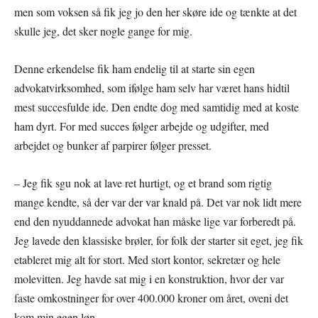
men som voksen så fik jeg jo den her skøre ide og tænkte at det
skulle jeg, det sker nogle gange for mig.
Denne erkendelse fik ham endelig til at starte sin egen
advokatvirksomhed, som ifølge ham selv har været hans hidtil
mest succesfulde ide. Den endte dog med samtidig med at koste
ham dyrt. For med succes følger arbejde og udgifter, med
arbejdet og bunker af parpirer følger presset.
– Jeg fik sgu nok at lave ret hurtigt, og et brand som rigtig
mange kendte, så der var der var knald på. Det var nok lidt mere
end den nyuddannede advokat han måske lige var forberedt på.
Jeg lavede den klassiske brøler, for folk der starter sit eget, jeg fik
etableret mig alt for stort. Med stort kontor, sekretær og hele
molevitten. Jeg havde sat mig i en konstruktion, hvor der var
faste omkostninger for over 400.000 kroner om året, oveni det
kom min egen løn.