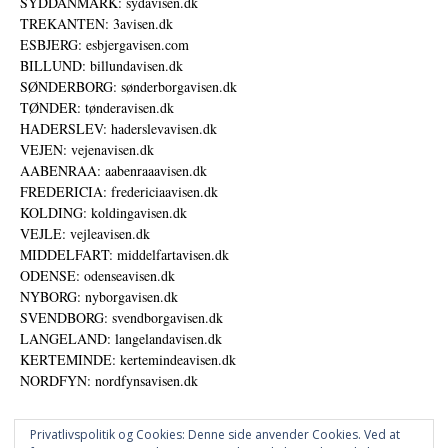
SYDDANMARK: sydavisen.dk
TREKANTEN: 3avisen.dk
ESBJERG: esbjergavisen.com
BILLUND: billundavisen.dk
SØNDERBORG: sønderborgavisen.dk
TØNDER: tønderavisen.dk
HADERSLEV: haderslevavisen.dk
VEJEN: vejenavisen.dk
AABENRAA: aabenraaavisen.dk
FREDERICIA: fredericiaavisen.dk
KOLDING: koldingavisen.dk
VEJLE: vejleavisen.dk
MIDDELFART: middelfartavisen.dk
ODENSE: odenseavisen.dk
NYBORG: nyborgavisen.dk
SVENDBORG: svendborgavisen.dk
LANGELAND: langelandavisen.dk
KERTEMINDE: kertemindeavisen.dk
NORDFYN: nordfynsavisen.dk
Privatlivspolitik og Cookies: Denne side anvender Cookies. Ved at