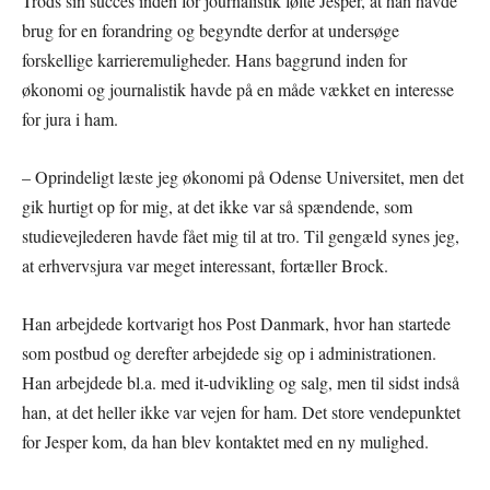
Trods sin succes inden for journalistik følte Jesper, at han havde
brug for en forandring og begyndte derfor at undersøge
forskellige karrieremuligheder. Hans baggrund inden for
økonomi og journalistik havde på en måde vækket en interesse
for jura i ham.
– Oprindeligt læste jeg økonomi på Odense Universitet, men det
gik hurtigt op for mig, at det ikke var så spændende, som
studievejlederen havde fået mig til at tro. Til gengæld synes jeg,
at erhvervsjura var meget interessant, fortæller Brock.
Han arbejdede kortvarigt hos Post Danmark, hvor han startede
som postbud og derefter arbejdede sig op i administrationen.
Han arbejdede bl.a. med it-udvikling og salg, men til sidst indså
han, at det heller ikke var vejen for ham. Det store vendepunktet
for Jesper kom, da han blev kontaktet med en ny mulighed.