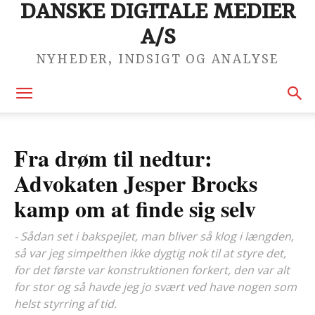
DANSKE DIGITALE MEDIER
A/S
NYHEDER, INDSIGT OG ANALYSE
Fra drøm til nedtur:
Advokaten Jesper Brocks
kamp om at finde sig selv
- Sådan set i bakspejlet, man bliver så klog i længden,
så var jeg simpelthen ikke dygtig nok til at styre det,
for det første var konstruktionen forkert, den var alt
for stor og så havde jeg jo svært ved have nogen som
helst styrring af tid.