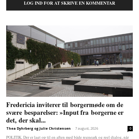
LOG IND FOR AT SKRIVE EN KOMMENTAR
Fredericia inviterer til borgermøde om de
svære besparelser: »Input fra borgerne er
det, der skal...
Thea Dyhrberg og Julie Christensen
-
7 august, 2026
0
POLITIK. Der er lagt op til en aften med både regneark og reel dialog, når