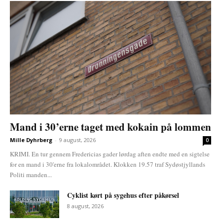
Mand i 30’erne taget med kokain på lommen
Mille Dyhrberg
-
9 august, 2026
0
KRIMI. En tur gennem Fredericias gader lørdag aften endte med en sigtelse
for en mand i 30'erne fra lokalområdet. Klokken 19.57 traf Sydøstjyllands
Politi manden...
Cyklist kørt på sygehus efter påkørsel
8 august, 2026