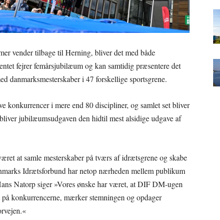
r vender tilbage til Herning, bliver det med både
entet fejrer femårsjubilæum og kan samtidig præsentere det
ed danmarksmesterskaber i 47 forskellige sportsgrene.
ve konkurrencer i mere end 80 discipliner, og samlet set bliver
iver jubilæumsudgaven den hidtil mest alsidige udgave af
æret at samle mesterskaber på tværs af idrætsgrene og skabe
Danmarks Idrætsforbund har netop nærheden mellem publikum
 Hans Natorp siger »Vores ønske har været, at DIF DM-ugen
æt på konkurrencerne, mærker stemningen og opdager
orvejen.«