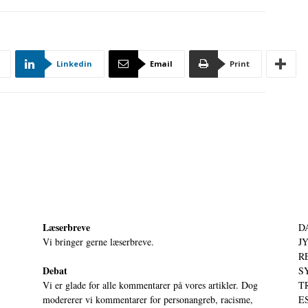
Linkedin
Email
Print
Læserbreve
D
Vi bringer gerne læserbreve.
JY
RE
Debat
S
Vi er glade for alle kommentarer på vores artikler. Dog
T
modererer vi kommentarer for personangreb, racisme,
ES