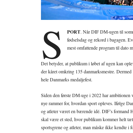
S
PORT
. Når DIF DM-ugen til somme
fødselsdag og rekord i bagagen. Ev
mest omfattende program til dato m
Det betyder, at publikum i løbet af ugen kan ople
der kåret omkring 135 danmarksmestre. Dermed bl
hele Danmarks medaljefest.
Siden den første DM-uge i 2022 har ambitionen v
nye rammer for, hvordan sport opleves. Ifølge 
og atleter været en bærende idé. DIF’s formand
skal være et sted, hvor publikum kommer helt t
sportsgrene og atleter, man måske ikke kendte i f