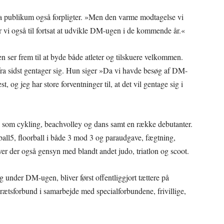
ra publikum også forpligter. »Men den varme modtagelse vi
r vi også til fortsat at udvikle DM-ugen i de kommende år.«
 ser frem til at byde både atleter og tilskuere velkommen.
fra sidst gentager sig. Hun siger »Da vi havde besøg af DM-
t, og jeg har store forventninger til, at det vil gentage sig i
 som cykling, beachvolley og dans samt en række debutanter.
ll5, floorball i både 3 mod 3 og paraudgave, fægtning,
er der også gensyn med blandt andet judo, triatlon og scoot.
g under DM-ugen, bliver først offentliggjort tættere på
ætsforbund i samarbejde med specialforbundene, frivillige,