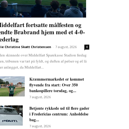
iddelfart fortsatte målfesten og
endte Brabrand hjem med et 4-0-
ederlag
lie Christine Skøtt Christensen
-
7 august, 2026
0
len skinnede over Middelfart Sparekasse Stadion fredag
ten, tribunen var tæt på fyldt, og duften af pølser og øl lå
er anlægget, da Middelfart...
Kræmmermarkedet er kommet
flyvende fra start: Over 350
bankospillere torsdag, og...
7 august, 2026
Betjente rykkede ud til flere gader
i Fredericias centrum: Anholdelse
bag...
7 august, 2026