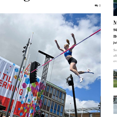
0
M
s
n
Ju
So
af
ov