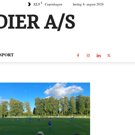
C
12.3
Copenhagen
lørdag 8. august 2026
IER A/S
SPORT