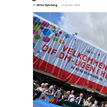
Af
Mille Dyhrberg
-
27 januar, 2026