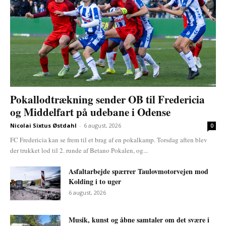
Pokallodtrækning sender OB til Fredericia
og Middelfart på udebane i Odense
Nicolai Sixtus Østdahl
-
6 august, 2026
0
FC Fredericia kan se frem til et brag af en pokalkamp. Torsdag aften blev
der trukket lod til 2. runde af Betano Pokalen, og...
Asfaltarbejde spærrer Taulovmotorvejen mod
Kolding i to uger
6 august, 2026
Musik, kunst og åbne samtaler om det svære i