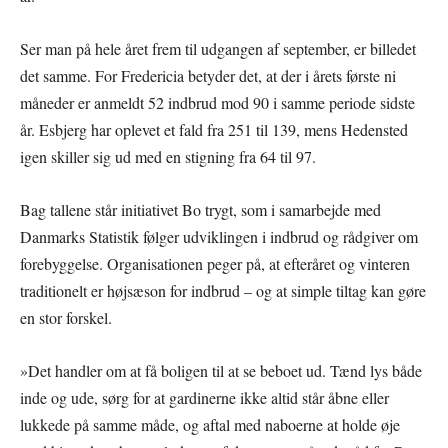
Ser man på hele året frem til udgangen af september, er billedet
det samme. For Fredericia betyder det, at der i årets første ni
måneder er anmeldt 52 indbrud mod 90 i samme periode sidste
år. Esbjerg har oplevet et fald fra 251 til 139, mens Hedensted
igen skiller sig ud med en stigning fra 64 til 97.
Bag tallene står initiativet Bo trygt, som i samarbejde med
Danmarks Statistik følger udviklingen i indbrud og rådgiver om
forebyggelse. Organisationen peger på, at efteråret og vinteren
traditionelt er højsæson for indbrud – og at simple tiltag kan gøre
en stor forskel.
»Det handler om at få boligen til at se beboet ud. Tænd lys både
inde og ude, sørg for at gardinerne ikke altid står åbne eller
lukkede på samme måde, og aftal med naboerne at holde øje