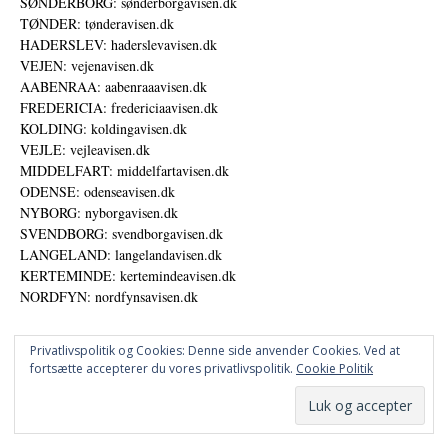
SØNDERBORG: sønderborgavisen.dk
TØNDER: tønderavisen.dk
HADERSLEV: haderslevavisen.dk
VEJEN: vejenavisen.dk
AABENRAA: aabenraaavisen.dk
FREDERICIA: fredericiaavisen.dk
KOLDING: koldingavisen.dk
VEJLE: vejleavisen.dk
MIDDELFART: middelfartavisen.dk
ODENSE: odenseavisen.dk
NYBORG: nyborgavisen.dk
SVENDBORG: svendborgavisen.dk
LANGELAND: langelandavisen.dk
KERTEMINDE: kertemindeavisen.dk
NORDFYN: nordfynsavisen.dk
Privatlivspolitik og Cookies: Denne side anvender Cookies. Ved at
fortsætte accepterer du vores privatlivspolitik.
Cookie Politik
Annoncer
Datapolitik
© DANSKE DIGITALE MEDIER A/S - NYHEDER, ANALYSER OG PERSPEKTIVER