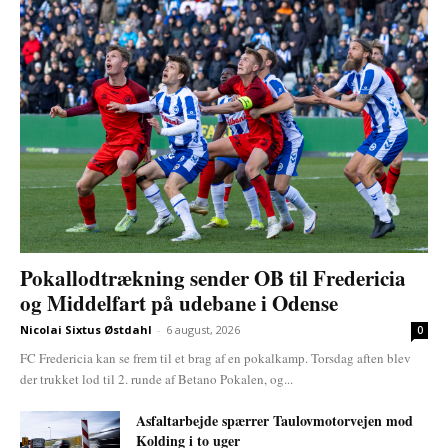
Pokallodtrækning sender OB til Fredericia
og Middelfart på udebane i Odense
Nicolai Sixtus Østdahl
-
6 august, 2026
0
FC Fredericia kan se frem til et brag af en pokalkamp. Torsdag aften blev
der trukket lod til 2. runde af Betano Pokalen, og...
Asfaltarbejde spærrer Taulovmotorvejen mod
Kolding i to uger