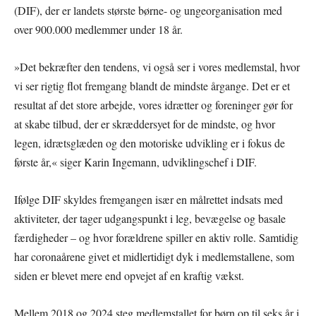
(DIF), der er landets største børne- og ungeorganisation med
over 900.000 medlemmer under 18 år.
»Det bekræfter den tendens, vi også ser i vores medlemstal, hvor
vi ser rigtig flot fremgang blandt de mindste årgange. Det er et
resultat af det store arbejde, vores idrætter og foreninger gør for
at skabe tilbud, der er skræddersyet for de mindste, og hvor
legen, idrætsglæden og den motoriske udvikling er i fokus de
første år,« siger Karin Ingemann, udviklingschef i DIF.
Ifølge DIF skyldes fremgangen især en målrettet indsats med
aktiviteter, der tager udgangspunkt i leg, bevægelse og basale
færdigheder – og hvor forældrene spiller en aktiv rolle. Samtidig
har coronaårene givet et midlertidigt dyk i medlemstallene, som
siden er blevet mere end opvejet af en kraftig vækst.
Mellem 2018 og 2024 steg medlemstallet for børn op til seks år i