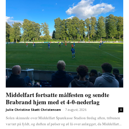
Middelfart fortsatte målfesten og sendte
Brabrand hjem med et 4-0-nederlag
Julie Christine Skøtt Christensen
-
7 august, 2026
0
Solen skinnede over Middelfart Sparekasse Stadion fredag aften, tribunen
var tæt på fyldt, og duften af pølser og øl lå over anlægget, da Middelfart...