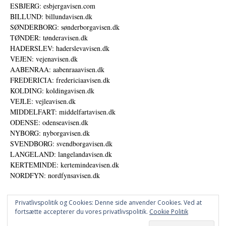
ESBJERG: esbjergavisen.com
BILLUND: billundavisen.dk
SØNDERBORG: sønderborgavisen.dk
TØNDER: tønderavisen.dk
HADERSLEV: haderslevavisen.dk
VEJEN: vejenavisen.dk
AABENRAA: aabenraaavisen.dk
FREDERICIA: fredericiaavisen.dk
KOLDING: koldingavisen.dk
VEJLE: vejleavisen.dk
MIDDELFART: middelfartavisen.dk
ODENSE: odenseavisen.dk
NYBORG: nyborgavisen.dk
SVENDBORG: svendborgavisen.dk
LANGELAND: langelandavisen.dk
KERTEMINDE: kertemindeavisen.dk
NORDFYN: nordfynsavisen.dk
Privatlivspolitik og Cookies: Denne side anvender Cookies. Ved at
fortsætte accepterer du vores privatlivspolitik.
Cookie Politik
Annoncer
Datapolitik