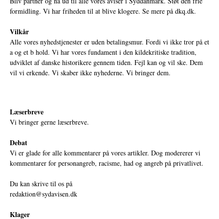
Bliv partner og nå ud til alle vores aviser i Syddanmark. Støt den frie
formidling. Vi har friheden til at blive klogere. Se mere på
dkq.dk.
Vilkår
Alle vores nyhedstjenester er uden betalingsmur. Fordi vi ikke tror på et
a og et b hold. Vi har vores fundament i den kildekritiske tradition,
udviklet af danske historikere gennem tiden. Fejl kan og vil ske. Dem
vil vi erkende. Vi skaber ikke nyhederne. Vi bringer dem.
Læserbreve
Vi bringer gerne læserbreve.
Debat
Vi er glade for alle kommentarer på vores artikler. Dog modererer vi
kommentarer for personangreb, racisme, had og angreb på privatlivet.
Du kan skrive til os på
redaktion@sydavisen.dk
Klager