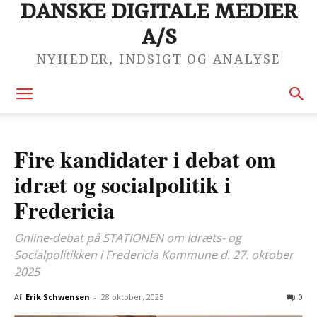
DANSKE DIGITALE MEDIER
A/S
NYHEDER, INDSIGT OG ANALYSE
Fire kandidater i debat om
idræt og socialpolitik i
Fredericia
Online-debat på STATIONEN om Idræts- og
Socialpolitikken i Fredericia Kommune d. 27. oktober
2025
Af
Erik Schwensen
-
28 oktober, 2025
0