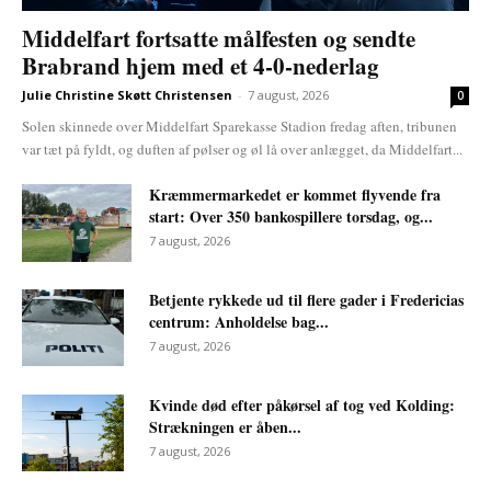
Middelfart fortsatte målfesten og sendte
Brabrand hjem med et 4-0-nederlag
Julie Christine Skøtt Christensen
-
7 august, 2026
0
Solen skinnede over Middelfart Sparekasse Stadion fredag aften, tribunen
var tæt på fyldt, og duften af pølser og øl lå over anlægget, da Middelfart...
Kræmmermarkedet er kommet flyvende fra
start: Over 350 bankospillere torsdag, og...
7 august, 2026
Betjente rykkede ud til flere gader i Fredericias
centrum: Anholdelse bag...
7 august, 2026
Kvinde død efter påkørsel af tog ved Kolding:
Strækningen er åben...
7 august, 2026