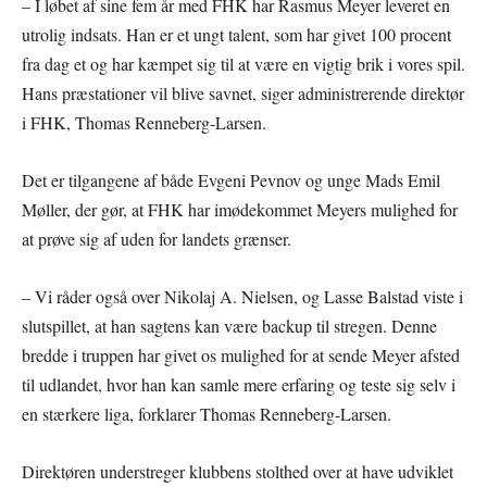
– I løbet af sine fem år med FHK har Rasmus Meyer leveret en
utrolig indsats. Han er et ungt talent, som har givet 100 procent
fra dag et og har kæmpet sig til at være en vigtig brik i vores spil.
Hans præstationer vil blive savnet, siger administrerende direktør
i FHK, Thomas Renneberg-Larsen.
Det er tilgangene af både Evgeni Pevnov og unge Mads Emil
Møller, der gør, at FHK har imødekommet Meyers mulighed for
at prøve sig af uden for landets grænser.
– Vi råder også over Nikolaj A. Nielsen, og Lasse Balstad viste i
slutspillet, at han sagtens kan være backup til stregen. Denne
bredde i truppen har givet os mulighed for at sende Meyer afsted
til udlandet, hvor han kan samle mere erfaring og teste sig selv i
en stærkere liga, forklarer Thomas Renneberg-Larsen.
Direktøren understreger klubbens stolthed over at have udviklet