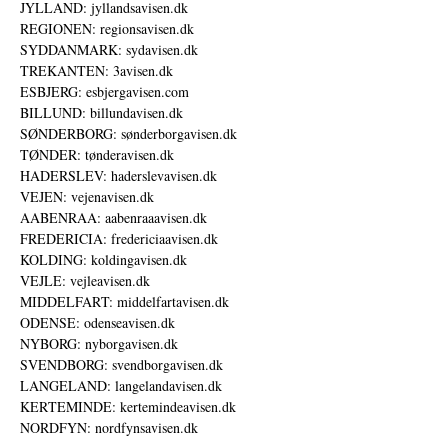
JYLLAND: jyllandsavisen.dk
REGIONEN: regionsavisen.dk
SYDDANMARK: sydavisen.dk
TREKANTEN: 3avisen.dk
ESBJERG: esbjergavisen.com
BILLUND: billundavisen.dk
SØNDERBORG: sønderborgavisen.dk
TØNDER: tønderavisen.dk
HADERSLEV: haderslevavisen.dk
VEJEN: vejenavisen.dk
AABENRAA: aabenraaavisen.dk
FREDERICIA: fredericiaavisen.dk
KOLDING: koldingavisen.dk
VEJLE: vejleavisen.dk
MIDDELFART: middelfartavisen.dk
ODENSE: odenseavisen.dk
NYBORG: nyborgavisen.dk
SVENDBORG: svendborgavisen.dk
LANGELAND: langelandavisen.dk
KERTEMINDE: kertemindeavisen.dk
NORDFYN: nordfynsavisen.dk