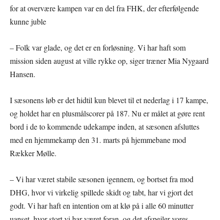
for at overvære kampen var en del fra FHK, der efterfølgende
kunne juble
– Folk var glade, og det er en forløsning. Vi har haft som
mission siden august at ville rykke op, siger træner Mia Nygaard
Hansen.
I sæsonens løb er det hidtil kun blevet til et nederlag i 17 kampe,
og holdet har en plusmålscorer på 187. Nu er målet at gøre rent
bord i de to kommende udekampe inden, at sæsonen afsluttes
med en hjemmekamp den 31. marts på hjemmebane mod
Rækker Mølle.
– Vi har været stabile sæsonen igennem, og bortset fra mod
DHG, hvor vi virkelig spillede skidt og tabt, har vi gjort det
godt. Vi har haft en intention om at klø på i alle 60 minutter
uanset, hvor stort vi har været foran, og det afspejler vores