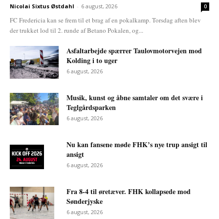
Nicolai Sixtus Østdahl
-
6 august, 2026
0
FC Fredericia kan se frem til et brag af en pokalkamp. Torsdag aften blev
der trukket lod til 2. runde af Betano Pokalen, og...
Asfaltarbejde spærrer Taulovmotorvejen mod
Kolding i to uger
6 august, 2026
Musik, kunst og åbne samtaler om det svære i
Teglgårdsparken
6 august, 2026
Nu kan fansene møde FHK’s nye trup ansigt til
ansigt
6 august, 2026
Fra 8-4 til øretæver. FHK kollapsede mod
Sønderjyske
6 august, 2026