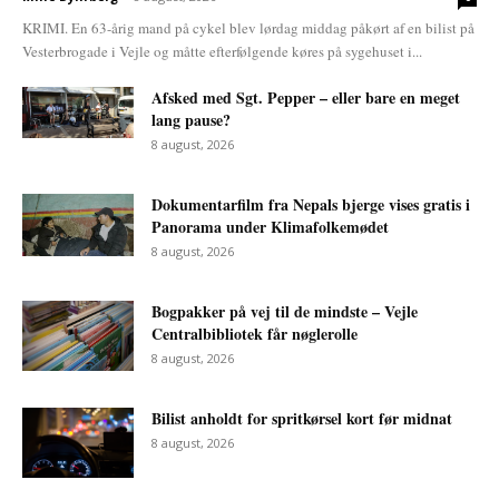
KRIMI. En 63-årig mand på cykel blev lørdag middag påkørt af en bilist på
Vesterbrogade i Vejle og måtte efterfølgende køres på sygehuset i...
Afsked med Sgt. Pepper – eller bare en meget
lang pause?
8 august, 2026
Dokumentarfilm fra Nepals bjerge vises gratis i
Panorama under Klimafolkemødet
8 august, 2026
Bogpakker på vej til de mindste – Vejle
Centralbibliotek får nøglerolle
8 august, 2026
Bilist anholdt for spritkørsel kort før midnat
8 august, 2026