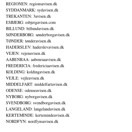
REGIONEN: regionsavisen.dk
SYDDANMARK: sydavisen.dk
TREKANTEN: 3avisen.dk
ESBJERG: esbjergavisen.com
BILLUND: billundavisen.dk
SØNDERBORG: sønderborgavisen.dk
TØNDER: tønderavisen.dk
HADERSLEV: haderslevavisen.dk
VEJEN: vejenavisen.dk
AABENRAA: aabenraaavisen.dk
FREDERICIA: fredericiaavisen.dk
KOLDING: koldingavisen.dk
VEJLE: vejleavisen.dk
MIDDELFART: middelfartavisen.dk
ODENSE: odenseavisen.dk
NYBORG: nyborgavisen.dk
SVENDBORG: svendborgavisen.dk
LANGELAND: langelandavisen.dk
KERTEMINDE: kertemindeavisen.dk
NORDFYN: nordfynsavisen.dk