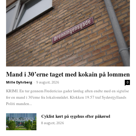
Mand i 30’erne taget med kokain på lommen
Mille Dyhrberg
-
9 august, 2026
0
KRIMI. En tur gennem Fredericias gader lørdag aften endte med en sigtelse
for en mand i 30'erne fra lokalområdet. Klokken 19.57 traf Sydøstjyllands
Politi manden...
Cyklist kørt på sygehus efter påkørsel
8 august, 2026