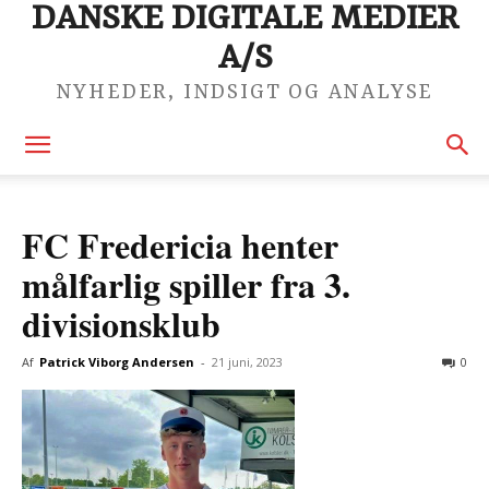
DANSKE DIGITALE MEDIER
A/S
NYHEDER, INDSIGT OG ANALYSE
FC Fredericia henter
målfarlig spiller fra 3.
divisionsklub
Af
Patrick Viborg Andersen
-
21 juni, 2023
0