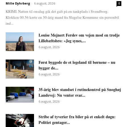
Mille Dyhrberg
-
6 august, 2026
0
KRIMI. Natten til onsdag gik det galt på en tankplads i Svendborg.
Klokken 00.56 kørte en 30-årig mand fra Slagelse Kommune sin personbil
ind...
Louise Mejnert Ferslev om vejen mod en tredje
Lillebæltsbro: »Jeg synes,...
6 august, 2026
Først byggede de et legeland til børnene – nu
bygger de...
6 august, 2026
35-årig blev standset i rutinekontrol på Snoghøj
Landevej: Nu venter svar...
6 august, 2026
Stribe af tyverier fra biler på et enkelt døgn:
Politiet gentager...