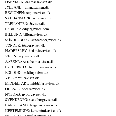
DANMARK: danmarkavisen.dk
JYLLAND: jyllandsavisen.dk
REGIONEN: regionsavisen.dk
SYDDANMARK: sydavisen.dk
TREKANTEN: 3avisen.dk
ESBJERG: esbjergavisen.com
BILLUND: billundavisen.dk
SØNDERBORG: sønderborgavisen.dk
TØNDER: tønderavisen.dk
HADERSLEV: haderslevavisen.dk
VEJEN: vejenavisen.dk
AABENRAA: aabenraaavisen.dk
FREDERICIA: fredericiaavisen.dk
KOLDING: koldingavisen.dk
VEJLE: vejleavisen.dk
MIDDELFART: middelfartavisen.dk
ODENSE: odenseavisen.dk
NYBORG: nyborgavisen.dk
SVENDBORG: svendborgavisen.dk
LANGELAND: langelandavisen.dk
KERTEMINDE: kertemindeavisen.dk
NORDFYN: nordfynsavisen.dk