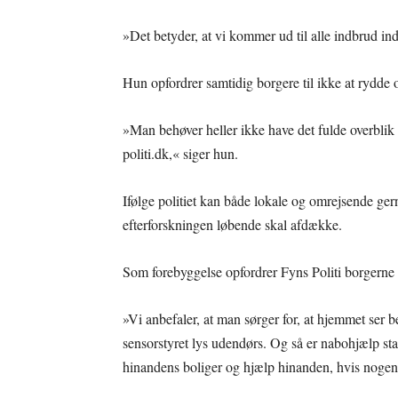
»Det betyder, at vi kommer ud til alle indbrud ind
Hun opfordrer samtidig borgere til ikke at rydde op
»Man behøver heller ikke have det fulde overblik ov
politi.dk,« siger hun.
Ifølge politiet kan både lokale og omrejsende ger
efterforskningen løbende skal afdække.
Som forebyggelse opfordrer Fyns Politi borgerne t
»Vi anbefaler, at man sørger for, at hjemmet ser 
sensorstyret lys udendørs. Og så er nabohjælp st
hinandens boliger og hjælp hinanden, hvis nogen e