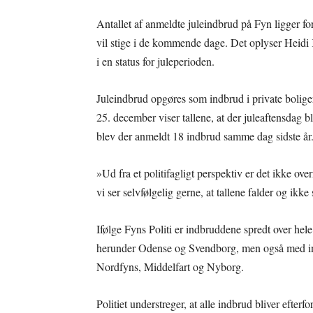
Antallet af anmeldte juleindbrud på Fyn ligger fore
vil stige i de kommende dage. Det oplyser Heidi
i en status for juleperioden.
Juleindbrud opgøres som indbrud i private boliger
25. december viser tallene, at der juleaftensdag 
blev der anmeldt 18 indbrud samme dag sidste år
»Ud fra et politifagligt perspektiv er det ikke ove
vi ser selvfølgelig gerne, at tallene falder og ikke
Ifølge Fyns Politi er indbruddene spredt over hel
herunder Odense og Svendborg, men også med in
Nordfyns, Middelfart og Nyborg.
Politiet understreger, at alle indbrud bliver efterfo