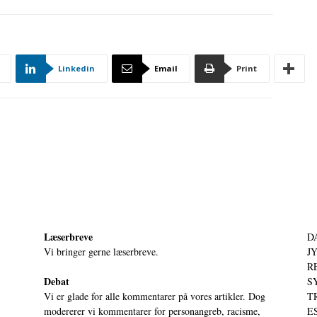
Linkedin
Email
Print
Læserbreve
D
Vi bringer gerne læserbreve.
JY
RE
Debat
S
Vi er glade for alle kommentarer på vores artikler. Dog
T
modererer vi kommentarer for personangreb, racisme,
ES