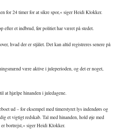
en for 24 timer for at sikre spor,« siger Heidi Klokker.
 efter et indbrud, før politiet har været på stedet.
er, hvad der er stjålet. Det kan altid registreres senere på
ningsmænd være aktive i juleperioden, og det er noget,
il at hjælpe hinanden i juledagene.
beboet ud – for eksempel med timerstyret lys indendørs og
adig et vigtigt redskab. Tal med hinanden, hold øje med
r bortrejst,« siger Heidi Klokker.