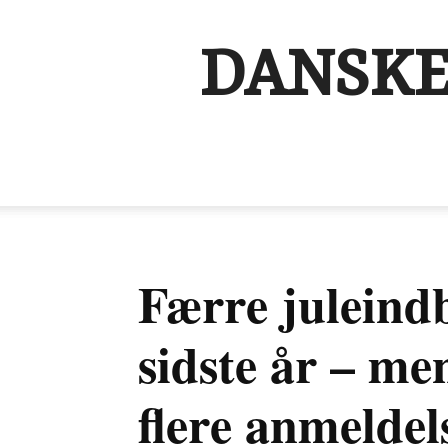
DANSKE
Færre juleind
sidste år – men
flere anmeldel