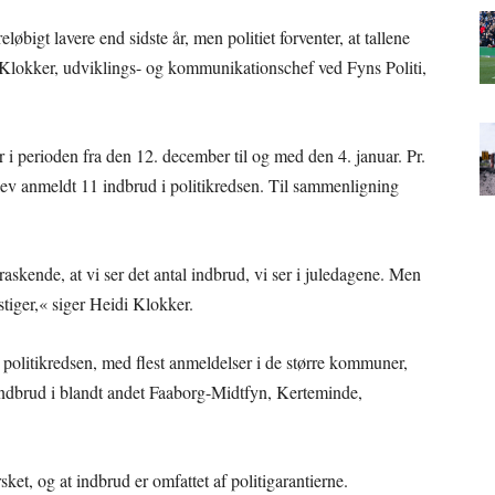
løbigt lavere end sidste år, men politiet forventer, at tallene
 Klokker, udviklings- og kommunikationschef ved Fyns Politi,
 i perioden fra den 12. december til og med den 4. januar. Pr.
blev anmeldt 11 indbrud i politikredsen. Til sammenligning
.
rraskende, at vi ser det antal indbrud, vi ser i juledagene. Men
 stiger,« siger Heidi Klokker.
e politikredsen, med flest anmeldelser i de større kommuner,
dbrud i blandt andet Faaborg-Midtfyn, Kerteminde,
rsket, og at indbrud er omfattet af politigarantierne.