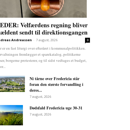
EDER: Velfærdens regning bliver
jældent sendt til direktionsgangen
dreas Andreassen
-
7 august, 2026
0
r er en fast liturgi over efteråret i kommunalpolitikken.
rvaltningen fremlægger et sparekatalog, politikerne
ser, borgerne protesterer, og til sidst vedtages et budget,
or...
Ni tårne over Fredericia står
foran den største forvandling i
deres...
7 august, 2026
Dødsfald Fredericia uge 30-31
7 august, 2026