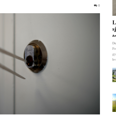
0
L
s
An
De
Fo
gy
hv