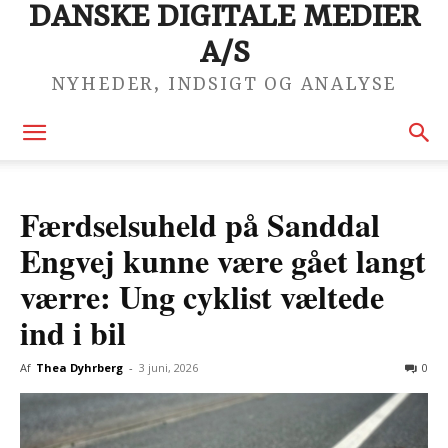
DANSKE DIGITALE MEDIER
A/S
NYHEDER, INDSIGT OG ANALYSE
Færdselsuheld på Sanddal
Engvej kunne være gået langt
værre: Ung cyklist væltede
ind i bil
Af
Thea Dyhrberg
-
3 juni, 2026
0