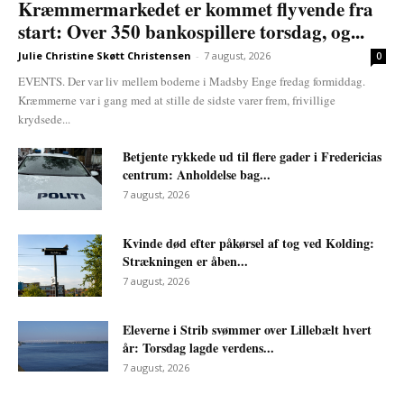
Kræmmermarkedet er kommet flyvende fra
start: Over 350 bankospillere torsdag, og...
Julie Christine Skøtt Christensen
-
7 august, 2026
0
EVENTS. Der var liv mellem boderne i Madsby Enge fredag formiddag.
Kræmmerne var i gang med at stille de sidste varer frem, frivillige
krydsede...
Betjente rykkede ud til flere gader i Fredericias
centrum: Anholdelse bag...
7 august, 2026
Kvinde død efter påkørsel af tog ved Kolding:
Strækningen er åben...
7 august, 2026
Eleverne i Strib svømmer over Lillebælt hvert
år: Torsdag lagde verdens...
7 august, 2026