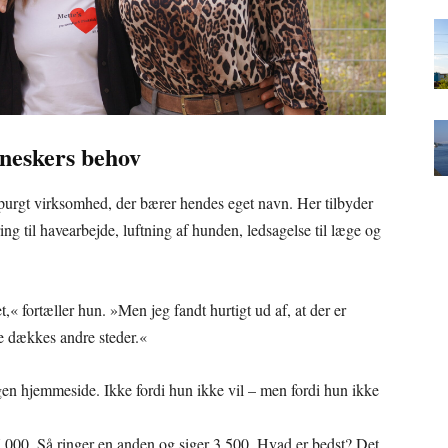
neskers behov
spurgt virksomhed, der bærer hendes eget navn. Her tilbyder
ing til havearbejde, luftning af hunden, ledsagelse til læge og
t,« fortæller hun. »Men jeg fandt hurtigt ud af, at der er
e dækkes andre steder.«
gen hjemmeside. Ikke fordi hun ikke vil – men fordi hun ikke
7.000. Så ringer en anden og siger 3.500. Hvad er bedst? Det