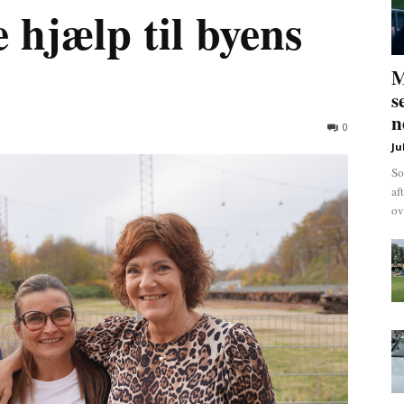
 hjælp til byens
M
s
n
0
Ju
So
af
ov