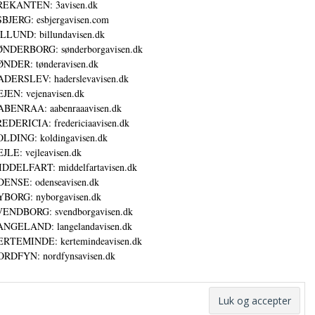
REKANTEN: 3avisen.dk
BJERG: esbjergavisen.com
LLUND: billundavisen.dk
NDERBORG: sønderborgavisen.dk
NDER: tønderavisen.dk
DERSLEV: haderslevavisen.dk
JEN: vejenavisen.dk
BENRAA: aabenraaavisen.dk
EDERICIA: fredericiaavisen.dk
LDING: koldingavisen.dk
JLE: vejleavisen.dk
DDELFART: middelfartavisen.dk
ENSE: odenseavisen.dk
BORG: nyborgavisen.dk
ENDBORG: svendborgavisen.dk
NGELAND: langelandavisen.dk
RTEMINDE: kertemindeavisen.dk
RDFYN: nordfynsavisen.dk