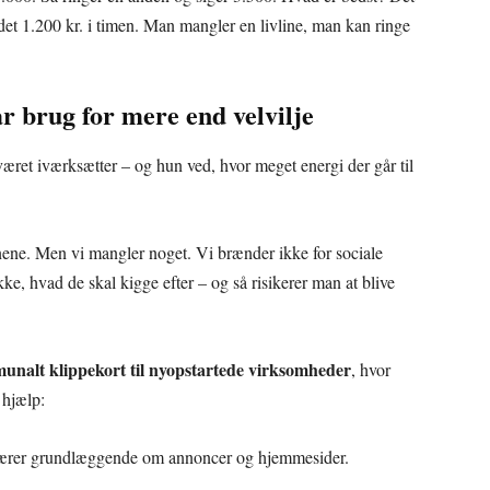
 det 1.200 kr. i timen. Man mangler en livline, man kan ringe
r brug for mere end velvilje
ret iværksætter – og hun ved, hvor meget energi der går til
ene. Men vi mangler noget. Vi brænder ikke for sociale
e, hvad de skal kigge efter – og så risikerer man at blive
nalt klippekort til nyopstartede virksomheder
, hvor
 hjælp:
 lærer grundlæggende om annoncer og hjemmesider.