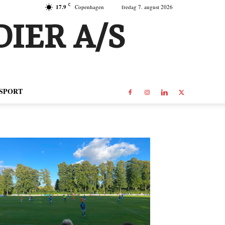
C
17.9
Copenhagen
fredag 7. august 2026
IER A/S
SPORT