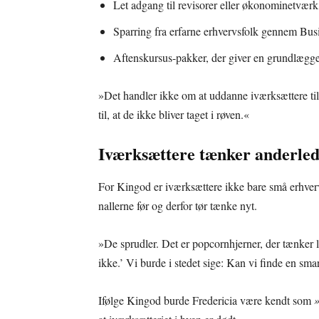
Let adgang til revisorer eller økonominetværk,
Sparring fra erfarne erhvervsfolk gennem Busi
Aftenskursus-pakker, der giver en grundlægge
»Det handler ikke om at uddanne iværksættere ti
til, at de ikke bliver taget i røven.«
Iværksættere tænker anderlede
For Kingod er iværksættere ikke bare små erhverv
nallerne før og derfor tør tænke nyt.
»De sprudler. Det er popcornhjerner, der tænker 
ikke.’ Vi burde i stedet sige: Kan vi finde en sm
Ifølge Kingod burde Fredericia være kendt som
»