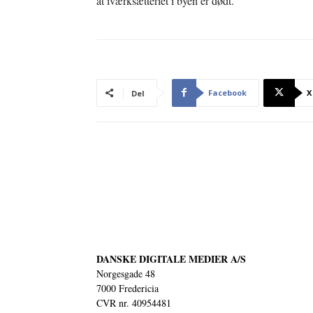
at iværksætteriet i byen er dødt.
Facebook
X
Del
DANSKE DIGITALE MEDIER A/S
Norgesgade 48
7000 Fredericia
CVR nr. 40954481