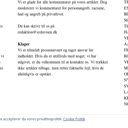
Vi er glade for alle kommentarer på vores artikler. Dog
T
modererer vi kommentarer for personangreb, racisme,
ES
had og angreb på privatlivet.
BI
SØ
es
Du kan skrive til os på
TØ
redaktion@sydavisen.dk
HA
VE
Klager
AA
Vi er tilmeldt pressenævnet og tager ansvar for
FR
 vi
indholdet. Hvis du er utilfreds med noget, vi har
KO
i
udgivet, er du velkommen til at kontakte os. Vi trækker
VE
ere
ikke artikler tilbage, men retter faktuelle fejl, hvis de
MI
uheldigvis er opstået.
OD
NY
SV
LA
KE
NO
e accepterer du vores privatlivspolitik.
Cookie Politik