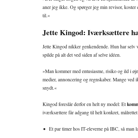
aner jeg ikke. Og spørger jeg min revisor, koster
til.«
Jette Kingod: Iværksættere ha
Jette Kingod nikker genkendende. Hun har selv væ
spilde på alt det ved siden af selve idéen.
»Man kommer med entusiasme, risiko og ild i øjn
medier, annoncering og regnskaber. Mange ved ikk
snydt.«
kommu
Kingod foreslår derfor en helt ny model: Et
iværksættere får adgang til helt konkret, målrettet
Et par timer hos IT-eleverne på IBC, så man