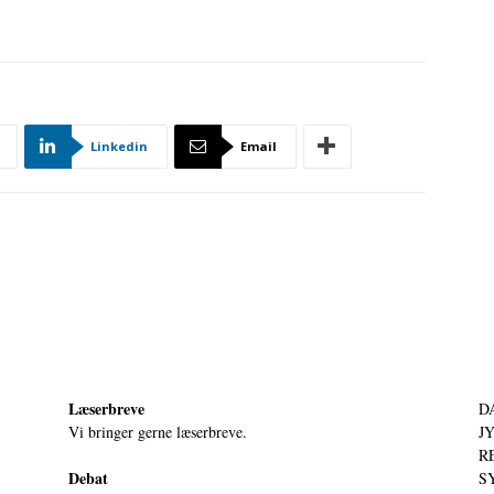
Linkedin
Email
Læserbreve
D
Vi bringer gerne læserbreve.
JY
RE
Debat
S