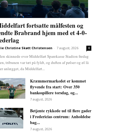
iddelfart fortsatte målfesten og
endte Brabrand hjem med et 4-0-
ederlag
lie Christine Skøtt Christensen
-
7 august, 2026
0
len skinnede over Middelfart Sparekasse Stadion fredag
ten, tribunen var tæt på fyldt, og duften af pølser og øl lå
er anlægget, da Middelfart...
Kræmmermarkedet er kommet
flyvende fra start: Over 350
bankospillere torsdag, og...
7 august, 2026
Betjente rykkede ud til flere gader
i Fredericias centrum: Anholdelse
bag...
7 august, 2026