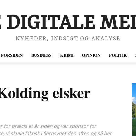
 DIGITALE MED
NYHEDER, INDSIGT OG ANALYSE
FORSIDEN
BUSINESS
KRIMI
OPINION
POLITIK
 Kolding elsker
er for præcis et år siden og var sponsor for
vi skulle faktisk i fjernsynet den aften og så her