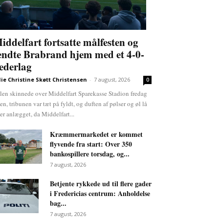
iddelfart fortsatte målfesten og
endte Brabrand hjem med et 4-0-
ederlag
lie Christine Skøtt Christensen
-
7 august, 2026
0
len skinnede over Middelfart Sparekasse Stadion fredag
ten, tribunen var tæt på fyldt, og duften af pølser og øl lå
er anlægget, da Middelfart...
Kræmmermarkedet er kommet
flyvende fra start: Over 350
bankospillere torsdag, og...
7 august, 2026
Betjente rykkede ud til flere gader
i Fredericias centrum: Anholdelse
bag...
7 august, 2026