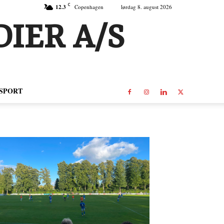
C
12.3
Copenhagen
lørdag 8. august 2026
IER A/S
SPORT