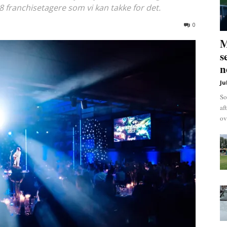
8 franchisetagere som vi kan takke for det.
0
M
s
n
Ju
So
af
ov