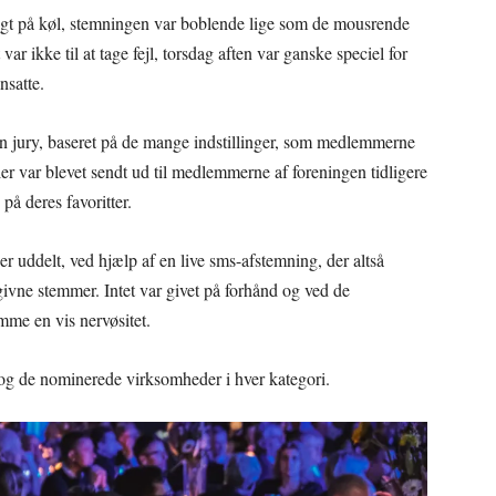
gt på køl, stemningen var boblende lige som de mousrende
var ikke til at tage fejl, torsdag aften var ganske speciel for
satte.
 en jury, baseret på de mange indstillinger, som medlemmerne
 var blevet sendt ud til medlemmerne af foreningen tidligere
å deres favoritter.
iser uddelt, ved hjælp af en live sms-afstemning, der altså
vne stemmer. Intet var givet på forhånd og ved de
me en vis nervøsitet.
e og de nominerede virksomheder i hver kategori.