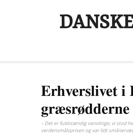
DANSKE
Erhverslivet i
græsrødderne
– Det er fuldstændig vanvittige, vi stod h
verdensmålsprisen og var lidt smånervøse, 