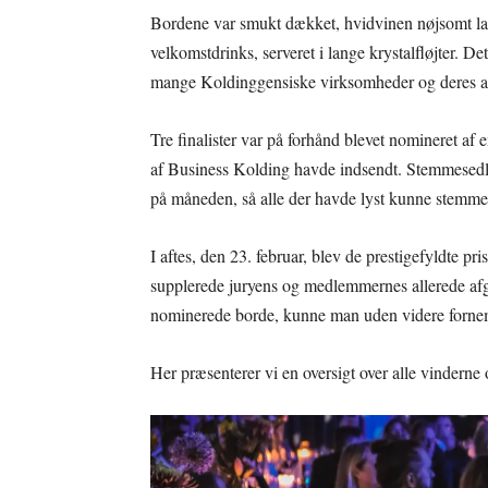
Bordene var smukt dækket, hvidvinen nøjsomt la
velkomstdrinks, serveret i lange krystalfløjter. Det 
mange Koldinggensiske virksomheder og deres an
Tre finalister var på forhånd blevet nomineret af
af Business Kolding havde indsendt. Stemmesedler
på måneden, så alle der havde lyst kunne stemme p
I aftes, den 23. februar, blev de prestigefyldte pr
supplerede juryens og medlemmernes allerede afgi
nominerede borde, kunne man uden videre fornem
Her præsenterer vi en oversigt over alle vindern