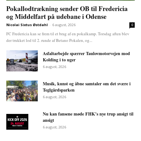
Pokallodtrækning sender OB til Fredericia
og Middelfart på udebane i Odense
Nicolai Sixtus Østdahl
-
6 august, 2026
0
FC Fredericia kan se frem til et brag af en pokalkamp. Torsdag aften blev
der trukket lod til 2. runde af Betano Pokalen, og...
Asfaltarbejde spærrer Taulovmotorvejen mod
Kolding i to uger
6 august, 2026
Musik, kunst og åbne samtaler om det svære i
Teglgårdsparken
6 august, 2026
Nu kan fansene møde FHK’s nye trup ansigt til
ansigt
6 august, 2026