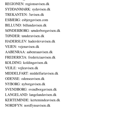
REGIONEN: regionsavisen.dk
SYDDANMARK: sydavisen.dk
TREKANTEN: 3avisen.dk
ESBJERG: esbjergavisen.com
BILLUND: billundavisen.dk
SØNDERBORG: sønderborgavisen.dk
TØNDER: tønderavisen.dk
HADERSLEV: haderslevavisen.dk
VEJEN: vejenavisen.dk
AABENRAA: aabenraaavisen.dk
FREDERICIA: fredericiaavisen.dk
KOLDING: koldingavisen.dk
VEJLE: vejleavisen.dk
MIDDELFART: middelfartavisen.dk
ODENSE: odenseavisen.dk
NYBORG: nyborgavisen.dk
SVENDBORG: svendborgavisen.dk
LANGELAND: langelandavisen.dk
KERTEMINDE: kertemindeavisen.dk
NORDFYN: nordfynsavisen.dk