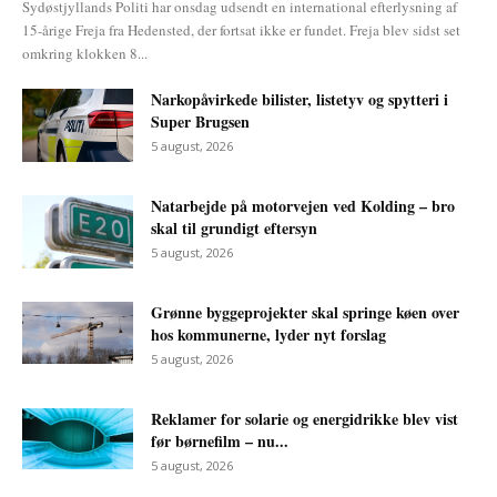
Sydøstjyllands Politi har onsdag udsendt en international efterlysning af
15-årige Freja fra Hedensted, der fortsat ikke er fundet. Freja blev sidst set
omkring klokken 8...
Narkopåvirkede bilister, listetyv og spytteri i
Super Brugsen
5 august, 2026
Natarbejde på motorvejen ved Kolding – bro
skal til grundigt eftersyn
5 august, 2026
Grønne byggeprojekter skal springe køen over
hos kommunerne, lyder nyt forslag
5 august, 2026
Reklamer for solarie og energidrikke blev vist
før børnefilm – nu...
5 august, 2026