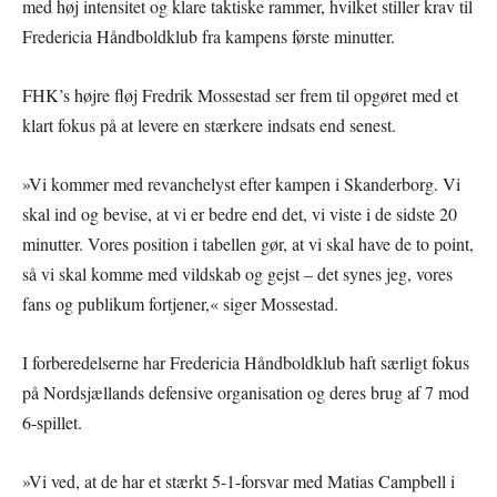
med høj intensitet og klare taktiske rammer, hvilket stiller krav til
Fredericia Håndboldklub fra kampens første minutter.
FHK’s højre fløj Fredrik Mossestad ser frem til opgøret med et
klart fokus på at levere en stærkere indsats end senest.
»Vi kommer med revanchelyst efter kampen i Skanderborg. Vi
skal ind og bevise, at vi er bedre end det, vi viste i de sidste 20
minutter. Vores position i tabellen gør, at vi skal have de to point,
så vi skal komme med vildskab og gejst – det synes jeg, vores
fans og publikum fortjener,« siger Mossestad.
I forberedelserne har Fredericia Håndboldklub haft særligt fokus
på Nordsjællands defensive organisation og deres brug af 7 mod
6-spillet.
»Vi ved, at de har et stærkt 5-1-forsvar med Matias Campbell i