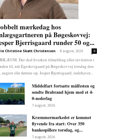
obbelt mærkedag hos
nlægsgartneren på Bøgeskovvej:
esper Bjerrisgaard runder 50 og...
lie Christine Skøtt Christensen
-
8 august, 2026
0
BILÆUM. Der skal hverken tilmelding eller invitation i
nden til, når Egeskovgaard på Bøgeskovvej torsdag den
. august slår dørene op. Jesper Bjerrisgaard, indehaver...
Middelfart fortsatte målfesten og
sendte Brabrand hjem med et 4-
0-nederlag
7 august, 2026
Kræmmermarkedet er kommet
flyvende fra start: Over 350
bankospillere torsdag, og...
7 august, 2026