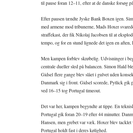
til pause foran 12–11, efter at de danske forsøg 
Efter pausen tændte Jyske Bank Boxen igen. Sim
med armene mod tribunerne, Mads Hoxer svarede 
straffekast, der fik Nikolaj Jacobsen til at ekspl
tempo, og for en stund lignede det igen en aften, h
Men kampen forblev skrøbelig. Udvisninger i be
centrale dueller sled på balancen. Simon Hald bl
Gidsel flere gange blev slået i gulvet uden konse
Danmark sig i front. Gidsel scorede, Pytlick gik
ved 16–15 tog Portugal timeout.
Det var her, kampen begyndte at tippe. En teknisk 
Portugal gik foran 20–19 efter 44 minutter. Da
Hansen, men grebet var væk. Hoxer blev tacklet 
Portugal holdt fast i deres kølighed.