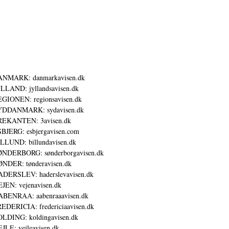
ANMARK: danmarkavisen.dk
LLAND: jyllandsavisen.dk
GIONEN: regionsavisen.dk
YDDANMARK: sydavisen.dk
REKANTEN: 3avisen.dk
BJERG: esbjergavisen.com
LLUND: billundavisen.dk
NDERBORG: sønderborgavisen.dk
NDER: tønderavisen.dk
DERSLEV: haderslevavisen.dk
JEN: vejenavisen.dk
BENRAA: aabenraaavisen.dk
EDERICIA: fredericiaavisen.dk
LDING: koldingavisen.dk
JLE: vejleavisen.dk