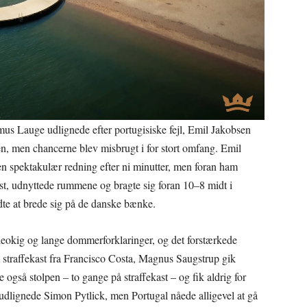
asmus Lauge udlignede efter portugisiske fejl, Emil Jakobsen
en, men chancerne blev misbrugt i for stort omfang. Emil
en spektakulær redning efter ni minutter, men foran ham
st, udnyttede rummene og bragte sig foran 10–8 midt i
dte at brede sig på de danske bænke.
eokig og lange dommerforklaringer, og det forstærkede
 straffekast fra Francisco Costa, Magnus Saugstrup gik
også stolpen – to gange på straffekast – og fik aldrig for
n udlignede Simon Pytlick, men Portugal nåede alligevel at gå