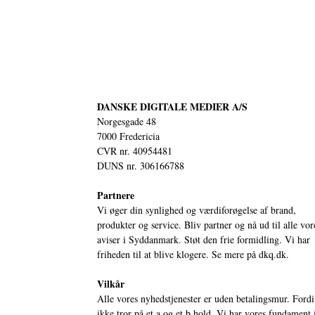
DANSKE DIGITALE MEDIER A/S
Norgesgade 48
7000 Fredericia
CVR nr. 40954481
DUNS nr. 306166788
Partnere
Vi øger din synlighed og værdiforøgelse af brand,
produkter og service. Bliv partner og nå ud til alle vor
aviser i Syddanmark. Støt den frie formidling. Vi har
friheden til at blive klogere. Se mere på
dkq.dk.
Vilkår
Alle vores nyhedstjenester er uden betalingsmur. Fordi
ikke tror på et a og et b hold. Vi har vores fundament 