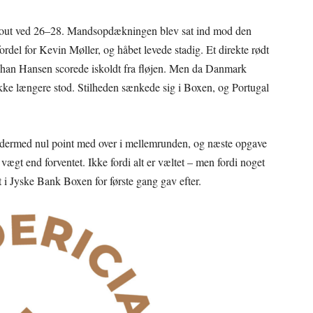
meout ved 26–28. Mandsopdækningen blev sat ind mod den
fordel for Kevin Møller, og håbet levede stadig. Et direkte rødt
 Johan Hansen scorede iskoldt fra fløjen. Men da Danmark
et ikke længere stod. Stilheden sænkede sig i Boxen, og Portugal
er dermed nul point med over i mellemrunden, og næste opgave
ægt end forventet. Ikke fordi alt er væltet – men fordi noget
t i Jyske Bank Boxen for første gang gav efter.