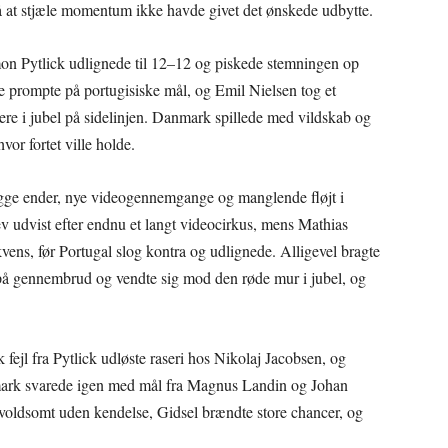
på at stjæle momentum ikke havde givet det ønskede udbytte.
on Pytlick udlignede til 12–12 og piskede stemningen op
prompte på portugisiske mål, og Emil Nielsen tog et
odere i jubel på sidelinjen. Danmark spillede med vildskab og
vor fortet ville holde.
gge ender, nye videogennemgange og manglende fløjt i
ev udvist efter endnu et langt videocirkus, mens Mathias
kvens, før Portugal slog kontra og udlignede. Alligevel bragte
 på gennembrud og vendte sig mod den røde mur i jubel, og
fejl fra Pytlick udløste raseri hos Nikolaj Jacobsen, og
nmark svarede igen med mål fra Magnus Landin og Johan
voldsomt uden kendelse, Gidsel brændte store chancer, og