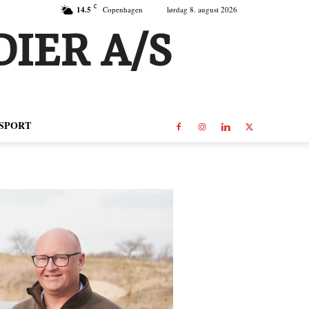
C
14.5
Copenhagen
lørdag 8. august 2026
IER A/S
SPORT