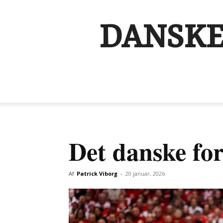
DANSKE
Det danske fo
Af
Patrick Viborg
-
20 januar, 2026