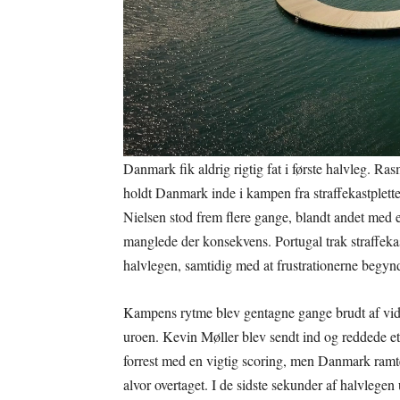
Danmark fik aldrig rigtig fat i første halvleg. R
holdt Danmark inde i kampen fra straffekastplett
Nielsen stod frem flere gange, blandt andet med 
manglede der konsekvens. Portugal trak straffeka
halvlegen, samtidig med at frustrationerne begyn
Kampens rytme blev gentagne gange brudt af vid
uroen. Kevin Møller blev sendt ind og reddede et
forrest med en vigtig scoring, men Danmark ramte 
alvor overtaget. I de sidste sekunder af halvlege