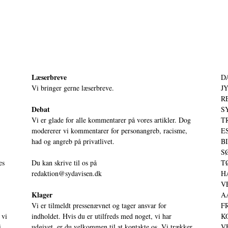
Læserbreve
D
Vi bringer gerne læserbreve.
JY
RE
Debat
S
Vi er glade for alle kommentarer på vores artikler. Dog
T
modererer vi kommentarer for personangreb, racisme,
ES
had og angreb på privatlivet.
BI
SØ
es
Du kan skrive til os på
TØ
redaktion@sydavisen.dk
HA
VE
Klager
AA
Vi er tilmeldt pressenævnet og tager ansvar for
FR
 vi
indholdet. Hvis du er utilfreds med noget, vi har
KO
i
udgivet, er du velkommen til at kontakte os. Vi trækker
VE