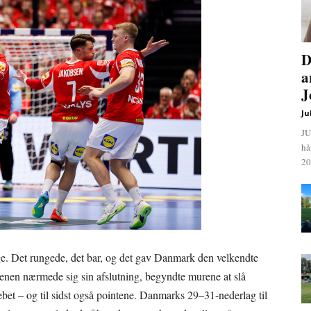
D
a
J
Ju
JU
hå
20
ge. Det rungede, det bar, og det gav Danmark den velkendte
enen nærmede sig sin afslutning, begyndte murene at slå
rebet – og til sidst også pointene. Danmarks 29–31-nederlag til