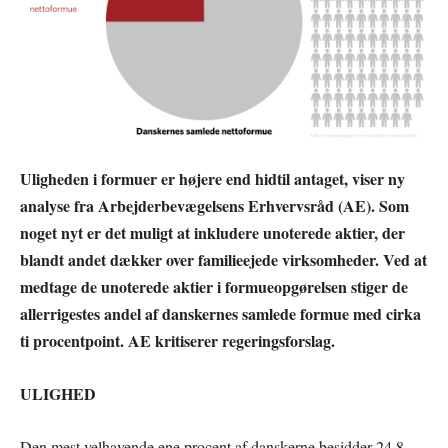
Uligheden i formuer er højere end hidtil antaget, viser ny
analyse fra Arbejderbevægelsens Erhvervsråd (AE). Som
noget nyt er det muligt at inkludere unoterede aktier, der
blandt andet dækker over familieejede virksomheder. Ved at
medtage de unoterede aktier i formueopgørelsen stiger de
allerrigestes andel af danskernes samlede formue med cirka
ti procentpoint. AE kritiserer regeringsforslag.
ULIGHED
Den mest velhavende ene procent af danskerne besidder 24,8