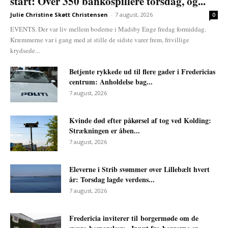
start: Over 350 bankospillere torsdag, og...
Julie Christine Skøtt Christensen
-
7 august, 2026
0
EVENTS. Der var liv mellem boderne i Madsby Enge fredag formiddag.
Kræmmerne var i gang med at stille de sidste varer frem, frivillige
krydsede...
Betjente rykkede ud til flere gader i Fredericias
centrum: Anholdelse bag...
7 august, 2026
Kvinde død efter påkørsel af tog ved Kolding:
Strækningen er åben...
7 august, 2026
Eleverne i Strib svømmer over Lillebælt hvert
år: Torsdag lagde verdens...
7 august, 2026
Fredericia inviterer til borgermøde om de