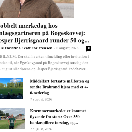
obbelt mærkedag hos
nlægsgartneren på Bøgeskovvej:
esper Bjerrisgaard runder 50 og...
lie Christine Skøtt Christensen
-
8 august, 2026
0
BILÆUM. Der skal hverken tilmelding eller invitation i
nden til, når Egeskovgaard på Bøgeskovvej torsdag den
. august slår dørene op. Jesper Bjerrisgaard, indehaver...
Middelfart fortsatte målfesten og
sendte Brabrand hjem med et 4-
0-nederlag
7 august, 2026
Kræmmermarkedet er kommet
flyvende fra start: Over 350
bankospillere torsdag, og...
7 august, 2026