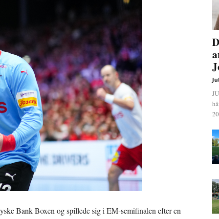
D
a
J
Ju
JU
hå
20
yske Bank Boxen og spillede sig i EM-semifinalen efter en