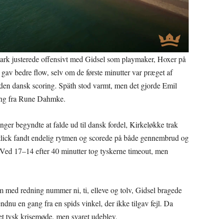
mark justerede offensivt med Gidsel som playmaker, Hoxer på
 gav bedre flow, selv om de første minutter var præget af
uden dansk scoring. Späth stod varmt, men det gjorde Emil
ning fra Rune Dahmke.
er begyndte at falde ud til dansk fordel, Kirkeløkke trak
ytlick fandt endelig rytmen og scorede på både gennembrud og
. Ved 17–14 efter 40 minutter tog tyskerne timeout, men
m med redning nummer ni, ti, elleve og tolv, Gidsel bragede
ndnu en gang fra en spids vinkel, der ikke tilgav fejl. Da
 et tysk krisemøde, men svaret udeblev.