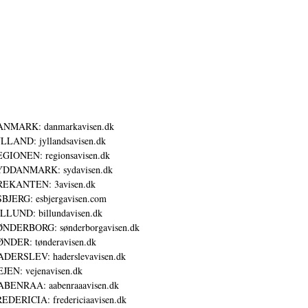
ANMARK: danmarkavisen.dk
LLAND: jyllandsavisen.dk
GIONEN: regionsavisen.dk
YDDANMARK: sydavisen.dk
REKANTEN: 3avisen.dk
BJERG: esbjergavisen.com
LLUND: billundavisen.dk
NDERBORG: sønderborgavisen.dk
NDER: tønderavisen.dk
DERSLEV: haderslevavisen.dk
JEN: vejenavisen.dk
BENRAA: aabenraaavisen.dk
EDERICIA: fredericiaavisen.dk