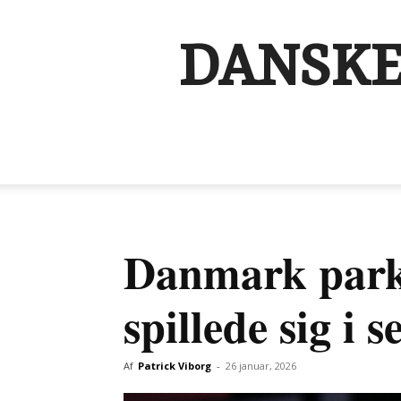
DANSKE
Danmark parke
spillede sig i 
Af
Patrick Viborg
-
26 januar, 2026