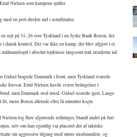
 Emil Nielsen som kampens spiller.
g med en port direkte ind i semifinalen.
d en sejr på 31–26 over Tyskland i en Jyske Bank Boxen, der
r i dansk kontrol. Det var ikke en kamp, der blev afgjort i et
t målmandsspil i absolut topklasse langsomt trak tænderne ud
thias Gidsel bragede Danmark i front, men Tyskland svarede
anske forsvar. Emil Nielsen havde svære betingelser i
embrud, men Danmark stod imod. Gidsel scorede igen, Lauge
 fri, mens Boxen allerede efter få minutter kogte.
 Nielsen tog flere afgørende redninger, blandt andet på Juri
øjen, selv om han egentlig var placeret der af taktiske
rtsatte sin aggressive tilgang mod større modstandere, og