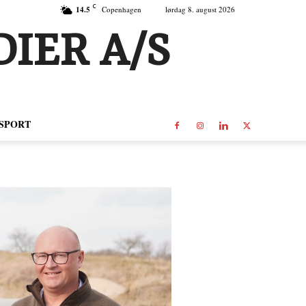
C
14.5
Copenhagen
lørdag 8. august 2026
IER A/S
SPORT