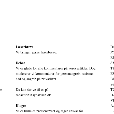
Læserbreve
D
Vi bringer gerne læserbreve.
JY
RE
Debat
S
Vi er glade for alle kommentarer på vores artikler. Dog
T
modererer vi kommentarer for personangreb, racisme,
ES
had og angreb på privatlivet.
BI
SØ
es
Du kan skrive til os på
TØ
redaktion@sydavisen.dk
HA
VE
Klager
AA
Vi er tilmeldt pressenævnet og tager ansvar for
FR