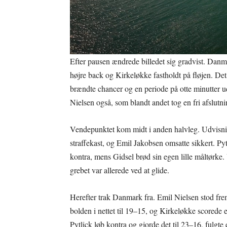
Efter pausen ændrede billedet sig gradvist. Dan
højre back og Kirkeløkke fastholdt på fløjen. Det
brændte chancer og en periode på otte minutter 
Nielsen også, som blandt andet tog en fri afslut
Vendepunktet kom midt i anden halvleg. Udvisning
straffekast, og Emil Jakobsen omsatte sikkert. P
kontra, mens Gidsel brød sin egen lille måltørke
grebet var allerede ved at glide.
Herefter trak Danmark fra. Emil Nielsen stod fre
bolden i nettet til 19–15, og Kirkeløkke scorede e
Pytlick løb kontra og gjorde det til 23–16, fulgte