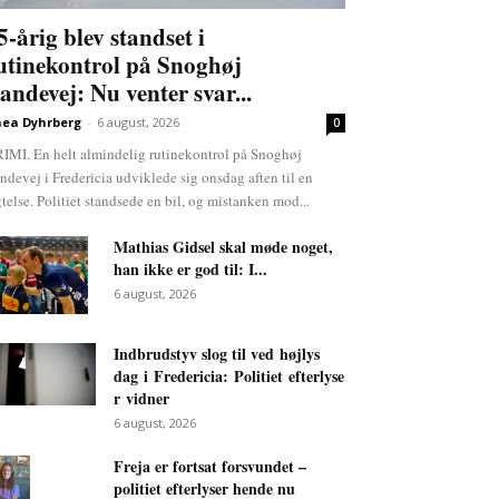
5-årig blev standset i
utinekontrol på Snoghøj
andevej: Nu venter svar...
ea Dyhrberg
-
6 august, 2026
0
IMI. En helt almindelig rutinekontrol på Snoghøj
ndevej i Fredericia udviklede sig onsdag aften til en
gtelse. Politiet standsede en bil, og mistanken mod...
Mathias Gidsel skal møde noget,
han ikke er god til: I...
6 august, 2026
Indbrudstyv slog til ved højlys
dag i Fredericia: Politiet efterlyse
r vidner
6 august, 2026
Freja er fortsat forsvundet –
politiet efterlyser hende nu