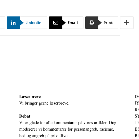
Linkedin
Email
Print
Læserbreve
D
Vi bringer gerne læserbreve.
JY
RE
Debat
S
Vi er glade for alle kommentarer på vores artikler. Dog
T
modererer vi kommentarer for personangreb, racisme,
ES
had og angreb på privatlivet.
BI