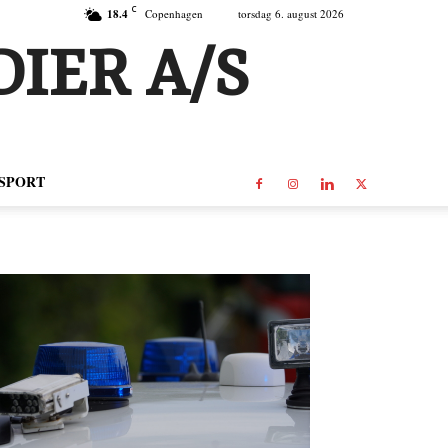
C
18.4
Copenhagen
torsdag 6. august 2026
IER A/S
SPORT