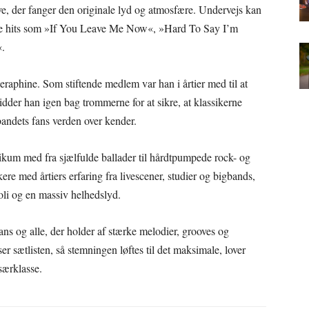
e, der fanger den originale lyd og atmosfære. Undervejs kan
rste hits som »If You Leave Me Now«, »Hard To Say I’m
«.
raphine. Som stiftende medlem var han i årtier med til at
dder han igen bag trommerne for at sikre, at klassikerne
andets fans verden over kender.
kum med fra sjælfulde ballader til hårdtpumpede rock- og
e med årtiers erfaring fra livescener, studier og bigbands,
soli og en massiv helhedslyd.
ns og alle, der holder af stærke melodier, grooves og
er sætlisten, så stemningen løftes til det maksimale, lover
særklasse.