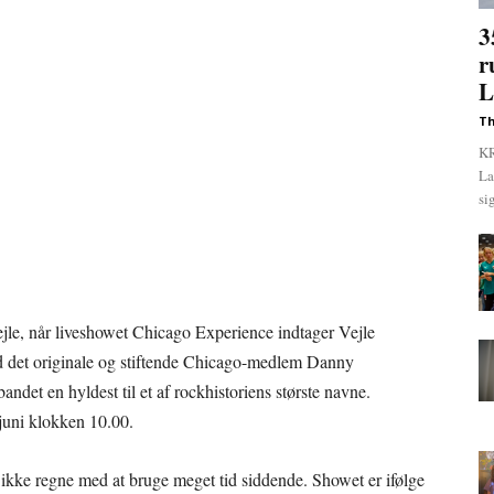
3
r
L
Th
KR
La
si
Vejle, når liveshowet Chicago Experience indtager Vejle
 det originale og stiftende Chicago-medlem Danny
ndet en hyldest til et af rockhistoriens største navne.
 juni klokken 10.00.
 ikke regne med at bruge meget tid siddende. Showet er ifølge