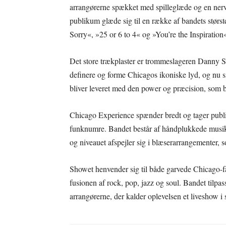
arrangørerne spækket med spilleglæde og en nerv
publikum glæde sig til en række af bandets stø
Sorry«, »25 or 6 to 4« og »You’re the Inspiration
Det store trækplaster er trommeslageren Danny Se
definere og forme Chicagos ikoniske lyd, og nu si
bliver leveret med den power og præcision, som b
Chicago Experience spænder bredt og tager publi
funknumre. Bandet består af håndplukkede musiker
og niveauet afspejler sig i blæserarrangementer, 
Showet henvender sig til både garvede Chicago-fa
fusionen af rock, pop, jazz og soul. Bandet tilpass
arrangørerne, der kalder oplevelsen et liveshow i 