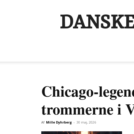
DANSKE
Chicago-legend
trommerne i V
Af
Mille Dyhrberg
-
30 maj, 2026