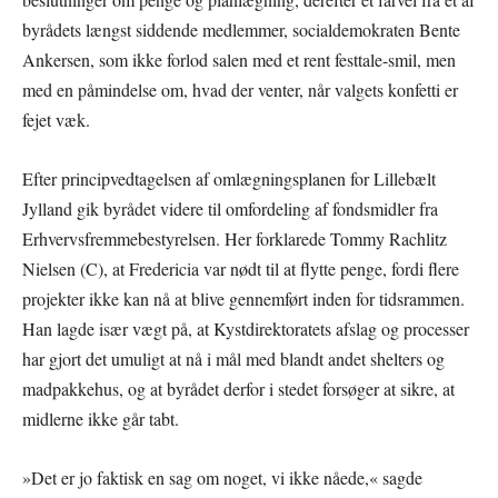
byrådets længst siddende medlemmer, socialdemokraten Bente
Ankersen, som ikke forlod salen med et rent festtale-smil, men
med en påmindelse om, hvad der venter, når valgets konfetti er
fejet væk.
Efter principvedtagelsen af omlægningsplanen for Lillebælt
Jylland gik byrådet videre til omfordeling af fondsmidler fra
Erhvervsfremmebestyrelsen. Her forklarede Tommy Rachlitz
Nielsen (C), at Fredericia var nødt til at flytte penge, fordi flere
projekter ikke kan nå at blive gennemført inden for tidsrammen.
Han lagde især vægt på, at Kystdirektoratets afslag og processer
har gjort det umuligt at nå i mål med blandt andet shelters og
madpakkehus, og at byrådet derfor i stedet forsøger at sikre, at
midlerne ikke går tabt.
»Det er jo faktisk en sag om noget, vi ikke nåede,« sagde