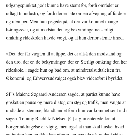
udgangspunktet godt kunne have stemt for, fordi området er
udlagt til industri, og fordi der er tale om en afvejning af fordele
og ulemper. Men hun pegede på, at der var kommet mange
høringssvar, og at modstanden og bekymringerne særligt
omkring rideskolen havde vægt, og at hun derfor stemte imod.
»Det, der får vægten til at tippe, det er altså den modstand og
den uro, der er, de bekymringer, der er. Særligt omkring den her
rideskole,« sagde hun og bad om, at mindretalsudtalelsen fra
Økonomi- og Erhvervsudvalget også blev videreført i byrådet.
SF’s Malene Søgaard-Andersen sagde, at partiet kunne have
ønsket en pause og mere dialog om støj og trafik, men valgte at
undlade at stemme, blandt andet fordi hun var kommet sent ind i
sagen. Tommy Rachlitz Nielsen (C) argumenterede for, at
borgerinddragelse er vigtig, men også at man skal huske, hvad
en høring kan og ikke kan afgøre, og pegede på, at det i sidste