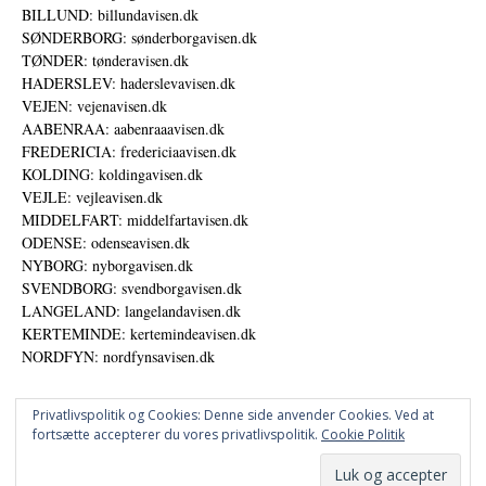
BILLUND: billundavisen.dk
SØNDERBORG: sønderborgavisen.dk
TØNDER: tønderavisen.dk
HADERSLEV: haderslevavisen.dk
VEJEN: vejenavisen.dk
AABENRAA: aabenraaavisen.dk
FREDERICIA: fredericiaavisen.dk
KOLDING: koldingavisen.dk
VEJLE: vejleavisen.dk
MIDDELFART: middelfartavisen.dk
ODENSE: odenseavisen.dk
NYBORG: nyborgavisen.dk
SVENDBORG: svendborgavisen.dk
LANGELAND: langelandavisen.dk
KERTEMINDE: kertemindeavisen.dk
NORDFYN: nordfynsavisen.dk
Privatlivspolitik og Cookies: Denne side anvender Cookies. Ved at
fortsætte accepterer du vores privatlivspolitik.
Cookie Politik
Annoncer
Datapolitik