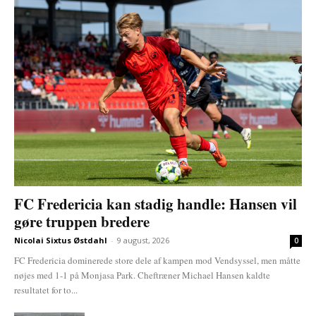
FC Fredericia kan stadig handle: Hansen vil
gøre truppen bredere
Nicolai Sixtus Østdahl
-
9 august, 2026
0
FC Fredericia dominerede store dele af kampen mod Vendsyssel, men måtte
nøjes med 1-1 på Monjasa Park. Cheftræner Michael Hansen kaldte
resultatet for to...