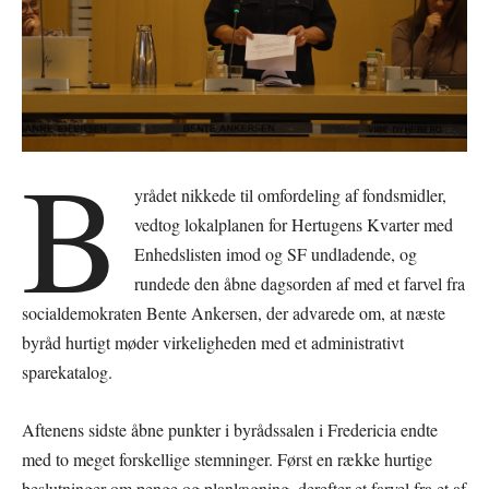
B
yrådet nikkede til omfordeling af fondsmidler,
vedtog lokalplanen for Hertugens Kvarter med
Enhedslisten imod og SF undladende, og
rundede den åbne dagsorden af med et farvel fra
socialdemokraten Bente Ankersen, der advarede om, at næste
byråd hurtigt møder virkeligheden med et administrativt
sparekatalog.
Aftenens sidste åbne punkter i byrådssalen i Fredericia endte
med to meget forskellige stemninger. Først en række hurtige
beslutninger om penge og planlægning, derefter et farvel fra et af