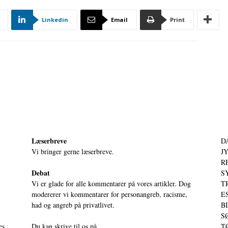
Linkedin
Email
Print
Læserbreve
D
Vi bringer gerne læserbreve.
JY
RE
Debat
S
Vi er glade for alle kommentarer på vores artikler. Dog
T
modererer vi kommentarer for personangreb, racisme,
ES
had og angreb på privatlivet.
BI
SØ
es
Du kan skrive til os på
TØ