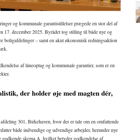
ringer og kommunale garantistillelser prægede en stor del af
n 17. december 2025. Byrådet tog stilling til både nye og
lere boligafdelinger – samt en akut økonomisk redningsaktion
bæk.
odkendelse af låneoptag og kommunale garantier, som er en
kter.
istik, der holder øje med magten dér,
afdeling 301, Birkehaven, hvor der er tale om en omfattende
omfatter både indvendige og udvendige arbejder, herunder nye
le godkende skema A, hvilket betyder godkendelse af