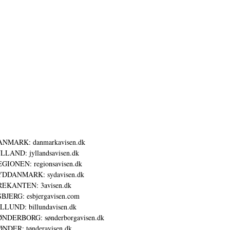
ANMARK: danmarkavisen.dk
LLAND: jyllandsavisen.dk
GIONEN: regionsavisen.dk
YDDANMARK: sydavisen.dk
REKANTEN: 3avisen.dk
BJERG: esbjergavisen.com
LLUND: billundavisen.dk
NDERBORG: sønderborgavisen.dk
NDER: tønderavisen.dk