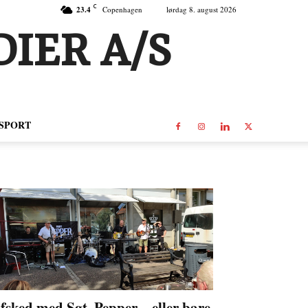
C
23.4
Copenhagen
lørdag 8. august 2026
IER A/S
SPORT
fsked med Sgt. Pepper – eller bare