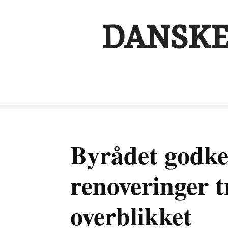
DANSKE
Byrådet godken
renoveringer t
overblikket