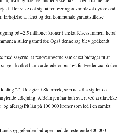
li.nu, hvor byrådet behandlede skema C – den afsluttende
jekt. Her viste det sig, at renoveringen var blevet dyrere end
n forhøjelse af lånet og den kommunale garantistillelse.
stigning på 42,5 millioner kroner i anskaffelsessummen, heraf
ommunen stiller garanti for. Også denne sag blev godkendt.
 med sagerne, at renoveringerne samlet set bidrager til at
liger, hvilket han vurderede er positivt for Fredericia på den
fdeling 27, Udsigten i Skærbæk, som adskilte sig fra de
nglende udlejning. Afdelingen har haft svært ved at tiltrække
 og afdragsfrit lån på 100.000 kroner som led i en samlet
t Landsbyggefonden bidrager med de resterende 400.000