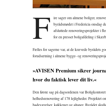
F
ire sager om almene boliger, renove
byrådsmødet i Fredericia onsdag de
afsluttede renoveringsprojekter i f
for en presset boligafdeling i Skær
Fælles for sagerne var, at de krævede byrådets g
forudsætning i almene bygge- og renoveringsproje
»AVISEN Premium sikrer journal
hvor du faktisk lever dit liv.«
Den første sag på dagsordenen var Boligkontoret 
helhedsrenovering af 178 lejligheder. Projektet 
badeværelser, køkkener og altaner. Byrådet skul