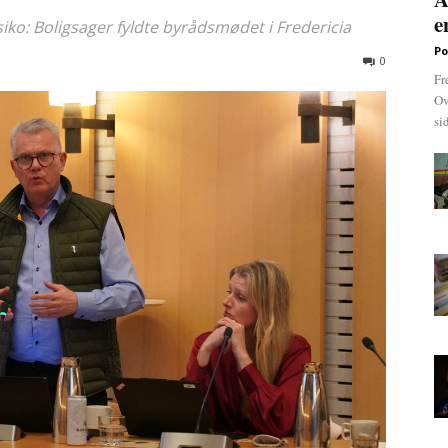
e
iko: Boligsager fyldte byrådsmødet i Fredericia
Po
0
Fr
Ov
si