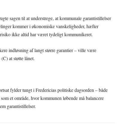
te sagen til at understrege, at kommunale garantistillelser
fdelinger kommer i økonomiske vanskeligheder, hæfter
isiko ikke altid har været tydeligt kommunikeret.
ikere indløsning af langt større garantier – ville være
C) at støtte lånet.
rtsat fylder tungt i Fredericias politiske dagsorden – både
r og som et område, hvor kommunen løbende må balancere
 garantistillelser.