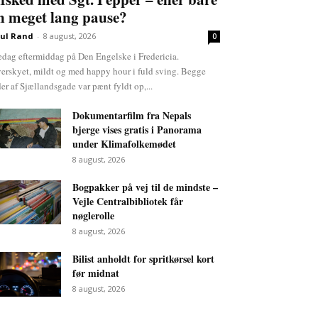
n meget lang pause?
ul Rand
-
8 august, 2026
0
edag eftermiddag på Den Engelske i Fredericia.
erskyet, mildt og med happy hour i fuld sving. Begge
der af Sjællandsgade var pænt fyldt op,...
Dokumentarfilm fra Nepals
bjerge vises gratis i Panorama
under Klimafolkemødet
8 august, 2026
Bogpakker på vej til de mindste –
Vejle Centralbibliotek får
nøglerolle
8 august, 2026
Bilist anholdt for spritkørsel kort
før midnat
8 august, 2026