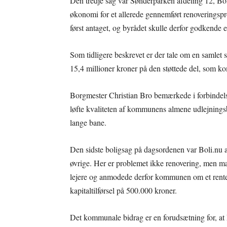
Den tredje sag var Sønderparken afdeling 12, Bo
økonomi for et allerede gennemført renoveringspro
først antaget, og byrådet skulle derfor godkende e
Som tidligere beskrevet er der tale om en samlet 
15,4 millioner kroner på den støttede del, som k
Borgmester Christian Bro bemærkede i forbindelse
løfte kvaliteten af kommunens almene udlejningsbo
lange bane.
Den sidste boligsag på dagsordenen var Boli.nu a
øvrige. Her er problemet ikke renovering, men ma
lejere og anmodede derfor kommunen om et rente-
kapitaltilførsel på 500.000 kroner.
Det kommunale bidrag er en forudsætning for, a