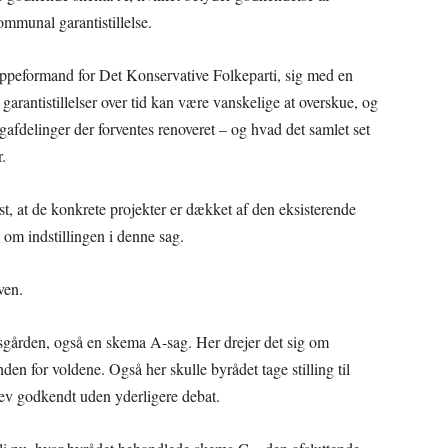
mmunal garantistillelse.
peformand for Det Konservative Folkeparti, sig med en
rantistillelser over tid kan være vanskelige at overskue, og
igafdelinger der forventes renoveret – og hvad det samlet set
.
t, at de konkrete projekter er dækket af den eksisterende
 om indstillingen i denne sag.
ven.
gården, også en skema A-sag. Her drejer det sig om
den for voldene. Også her skulle byrådet tage stilling til
lev godkendt uden yderligere debat.