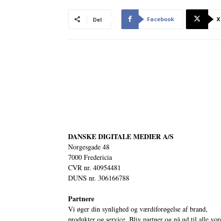
Facebook
X
Del
DANSKE DIGITALE MEDIER A/S
Norgesgade 48
7000 Fredericia
CVR nr. 40954481
DUNS nr. 306166788
Partnere
Vi øger din synlighed og værdiforøgelse af brand,
produkter og service. Bliv partner og nå ud til alle vor