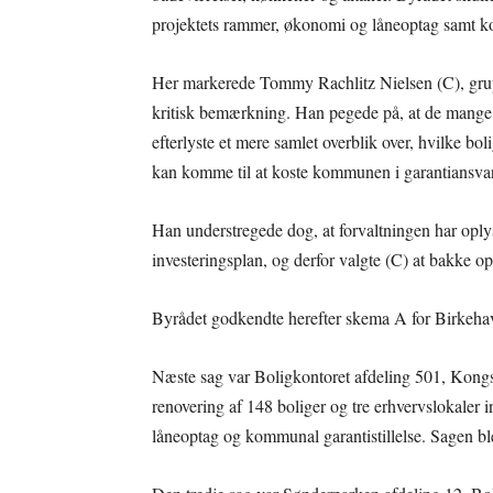
projektets rammer, økonomi og låneoptag samt ko
Her markerede Tommy Rachlitz Nielsen (C), grup
kritisk bemærkning. Han pegede på, at de mange ga
efterlyste et mere samlet overblik over, hvilke bol
kan komme til at koste kommunen i garantiansvar
Han understregede dog, at forvaltningen har oplys
investeringsplan, og derfor valgte (C) at bakke op
Byrådet godkendte herefter skema A for Birkeha
Næste sag var Boligkontoret afdeling 501, Kongs
renovering af 148 boliger og tre erhvervslokaler in
låneoptag og kommunal garantistillelse. Sagen b