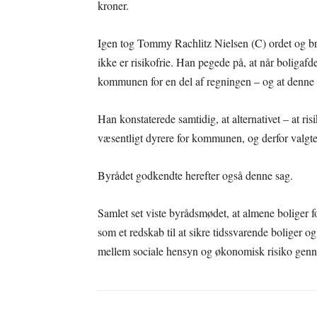
kroner.
Igen tog Tommy Rachlitz Nielsen (C) ordet og brug
ikke er risikofrie. Han pegede på, at når boliga
kommunen for en del af regningen – og at denne r
Han konstaterede samtidig, at alternativet – at ris
væsentligt dyrere for kommunen, og derfor valgte (
Byrådet godkendte herefter også denne sag.
Samlet set viste byrådsmødet, at almene boliger fo
som et redskab til at sikre tidssvarende bolige
mellem sociale hensyn og økonomisk risiko gennem