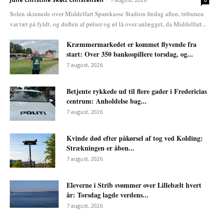
0
Solen skinnede over Middelfart Sparekasse Stadion fredag aften, tribunen
var tæt på fyldt, og duften af pølser og øl lå over anlægget, da Middelfart...
Kræmmermarkedet er kommet flyvende fra
start: Over 350 bankospillere torsdag, og...
7 august, 2026
Betjente rykkede ud til flere gader i Fredericias
centrum: Anholdelse bag...
7 august, 2026
Kvinde død efter påkørsel af tog ved Kolding:
Strækningen er åben...
7 august, 2026
Eleverne i Strib svømmer over Lillebælt hvert
år: Torsdag lagde verdens...
7 august, 2026