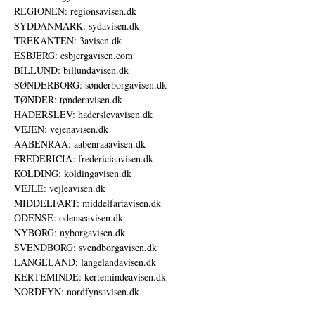
REGIONEN: regionsavisen.dk
SYDDANMARK: sydavisen.dk
TREKANTEN: 3avisen.dk
ESBJERG: esbjergavisen.com
BILLUND: billundavisen.dk
SØNDERBORG: sønderborgavisen.dk
TØNDER: tønderavisen.dk
HADERSLEV: haderslevavisen.dk
VEJEN: vejenavisen.dk
AABENRAA: aabenraaavisen.dk
FREDERICIA: fredericiaavisen.dk
KOLDING: koldingavisen.dk
VEJLE: vejleavisen.dk
MIDDELFART: middelfartavisen.dk
ODENSE: odenseavisen.dk
NYBORG: nyborgavisen.dk
SVENDBORG: svendborgavisen.dk
LANGELAND: langelandavisen.dk
KERTEMINDE: kertemindeavisen.dk
NORDFYN: nordfynsavisen.dk