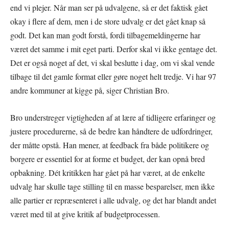
end vi plejer. Når man ser på udvalgene, så er det faktisk gået
okay i flere af dem, men i de store udvalg er det gået knap så
godt. Det kan man godt forstå, fordi tilbagemeldingerne har
været det samme i mit eget parti. Derfor skal vi ikke gentage det.
Det er også noget af det, vi skal beslutte i dag, om vi skal vende
tilbage til det gamle format eller gøre noget helt tredje. Vi har 97
andre kommuner at kigge på, siger Christian Bro.
Bro understreger vigtigheden af at lære af tidligere erfaringer og
justere procedurerne, så de bedre kan håndtere de udfordringer,
der måtte opstå. Han mener, at feedback fra både politikere og
borgere er essentiel for at forme et budget, der kan opnå bred
opbakning. Dét kritikken har gået på har været, at de enkelte
udvalg har skulle tage stilling til en masse besparelser, men ikke
alle partier er repræsenteret i alle udvalg, og det har blandt andet
været med til at give kritik af budgetprocessen.