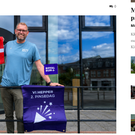
0
M
p
Mi
KR
me
Kl