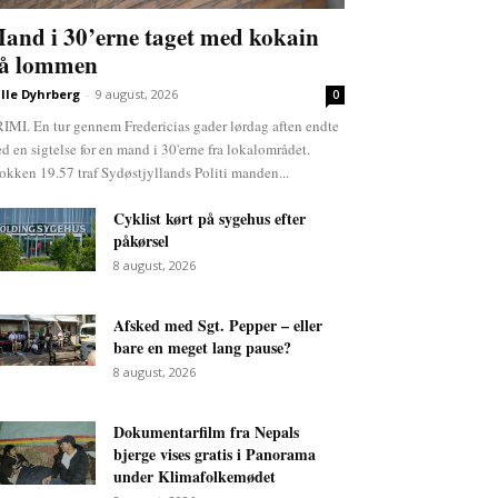
and i 30’erne taget med kokain
å lommen
lle Dyhrberg
-
9 august, 2026
0
IMI. En tur gennem Fredericias gader lørdag aften endte
d en sigtelse for en mand i 30'erne fra lokalområdet.
okken 19.57 traf Sydøstjyllands Politi manden...
Cyklist kørt på sygehus efter
påkørsel
8 august, 2026
Afsked med Sgt. Pepper – eller
bare en meget lang pause?
8 august, 2026
Dokumentarfilm fra Nepals
bjerge vises gratis i Panorama
under Klimafolkemødet