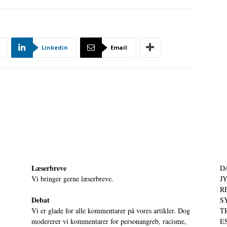
Linkedin
Email
Læserbreve
D
Vi bringer gerne læserbreve.
JY
RE
Debat
S
Vi er glade for alle kommentarer på vores artikler. Dog
T
modererer vi kommentarer for personangreb, racisme,
ES