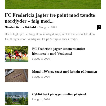
FC Fredericia jagter tre point mod tændte
nordjyder – følg med...
Nicolai Sixtus Østdahl
-
9 august, 2026
0
Der er lagt op til et brag af en søndagskamp, når FC Fredericia klokken
15.00 tager imod Vendsyssel FF på Monjasa Park i tredje...
FC Fredericia jagter sæsonens anden
hjemmesejr mod Vendsyssel
9 august, 2026
Mand i 30’erne taget med kokain på lommen
9 august, 2026
Cyklist kørt på sygehus efter påkørsel
8 august, 2026