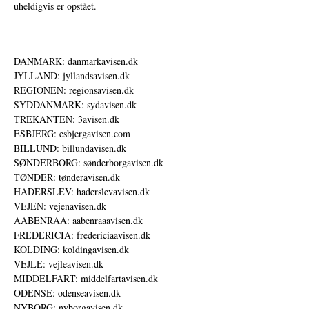
uheldigvis er opstået.
DANMARK: danmarkavisen.dk
JYLLAND: jyllandsavisen.dk
REGIONEN: regionsavisen.dk
SYDDANMARK: sydavisen.dk
TREKANTEN: 3avisen.dk
ESBJERG: esbjergavisen.com
BILLUND: billundavisen.dk
SØNDERBORG: sønderborgavisen.dk
TØNDER: tønderavisen.dk
HADERSLEV: haderslevavisen.dk
VEJEN: vejenavisen.dk
AABENRAA: aabenraaavisen.dk
FREDERICIA: fredericiaavisen.dk
KOLDING: koldingavisen.dk
VEJLE: vejleavisen.dk
MIDDELFART: middelfartavisen.dk
ODENSE: odenseavisen.dk
NYBORG: nyborgavisen.dk