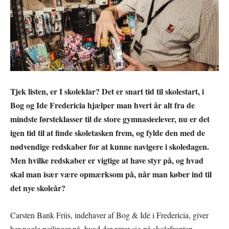
Tjek listen, er I skoleklar? Det er snart tid til skolestart, i
Bog og Ide Fredericia hjælper man hvert år alt fra de
mindste førsteklasser til de store gymnasieelever, nu er det
igen tid til at finde skoletasken frem, og fylde den med de
nødvendige redskaber for at kunne navigere i skoledagen.
Men hvilke redskaber er vigtige at have styr på, og hvad
skal man især være opmærksom på, når man køber ind til
det nye skoleår?
Carsten Bank Friis, indehaver af Bog & Idé i Fredericia, giver
her nogle pejlinger på, hvad der rører sig på skolefronten.