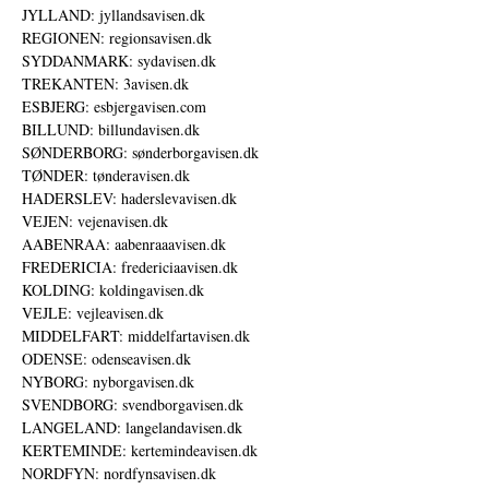
JYLLAND: jyllandsavisen.dk
REGIONEN: regionsavisen.dk
SYDDANMARK: sydavisen.dk
TREKANTEN: 3avisen.dk
ESBJERG: esbjergavisen.com
BILLUND: billundavisen.dk
SØNDERBORG: sønderborgavisen.dk
TØNDER: tønderavisen.dk
HADERSLEV: haderslevavisen.dk
VEJEN: vejenavisen.dk
AABENRAA: aabenraaavisen.dk
FREDERICIA: fredericiaavisen.dk
KOLDING: koldingavisen.dk
VEJLE: vejleavisen.dk
MIDDELFART: middelfartavisen.dk
ODENSE: odenseavisen.dk
NYBORG: nyborgavisen.dk
SVENDBORG: svendborgavisen.dk
LANGELAND: langelandavisen.dk
KERTEMINDE: kertemindeavisen.dk
NORDFYN: nordfynsavisen.dk