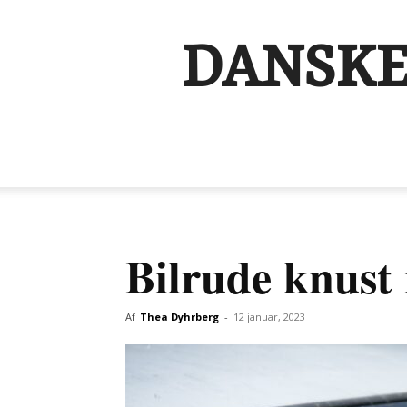
DANSKE
Bilrude knust
Af
Thea Dyhrberg
-
12 januar, 2023