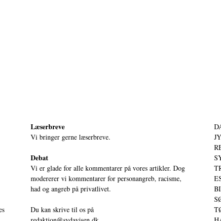
Læserbreve
D
Vi bringer gerne læserbreve.
JY
RE
Debat
S
Vi er glade for alle kommentarer på vores artikler. Dog
T
modererer vi kommentarer for personangreb, racisme,
ES
had og angreb på privatlivet.
BI
SØ
es
Du kan skrive til os på
TØ
redaktion@sydavisen.dk
HA