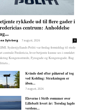
etjente rykkede ud til flere gader i
redericias centrum: Anholdelse
ag...
ea Dyhrberg
-
7 august, 2026
0
IMI. Sydøstjyllands Politi var fredag formiddag til stede
det centrale Fredericia, hvor betjente kunne ses i området
kring Kongensstræde, Fynsgade og Kongensgade. Bag
itiets...
Kvinde død efter påkørsel af tog
ved Kolding: Strækningen er
åben...
7 august, 2026
Eleverne i Strib svømmer over
Lillebælt hvert år: Torsdag lagde
verdens...