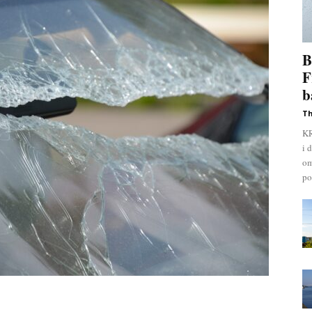
B
F
b
Th
KR
i 
om
pol