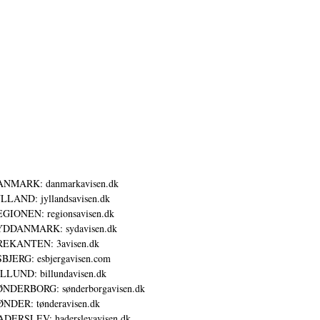
ANMARK: danmarkavisen.dk
LLAND: jyllandsavisen.dk
GIONEN: regionsavisen.dk
YDDANMARK: sydavisen.dk
REKANTEN: 3avisen.dk
BJERG: esbjergavisen.com
LLUND: billundavisen.dk
NDERBORG: sønderborgavisen.dk
NDER: tønderavisen.dk
DERSLEV: haderslevavisen.dk