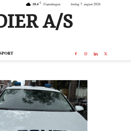
C
18.4
Copenhagen
fredag 7. august 2026
IER A/S
SPORT