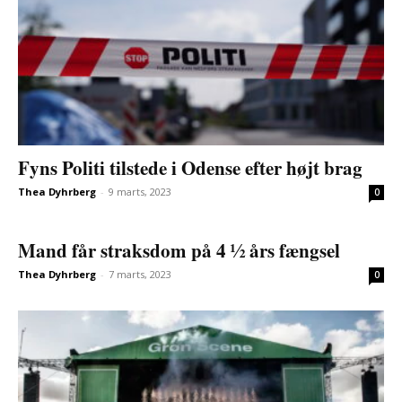
Fyns Politi tilstede i Odense efter højt brag
Thea Dyhrberg
-
9 marts, 2023
0
Mand får straksdom på 4 ½ års fængsel
Thea Dyhrberg
-
7 marts, 2023
0