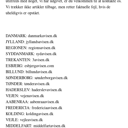
utilfreds med noget, vi har udgivet, er du velkommen til at kontakte os.
Vi trækker ikke artikler tilbage, men retter faktuelle fejl, hvis de
uheldigvis er opstået.
DANMARK: danmarkavisen.dk
JYLLAND: jyllandsavisen.dk
REGIONEN: regionsavisen.dk
SYDDANMARK: sydavisen.dk
TREKANTEN: 3avisen.dk
ESBJERG: esbjergavisen.com
BILLUND: billundavisen.dk
SØNDERBORG: sønderborgavisen.dk
TØNDER: tønderavisen.dk
HADERSLEV: haderslevavisen.dk
VEJEN: vejenavisen.dk
AABENRAA: aabenraaavisen.dk
FREDERICIA: fredericiaavisen.dk
KOLDING: koldingavisen.dk
VEJLE: vejleavisen.dk
MIDDELFART: middelfartavisen.dk