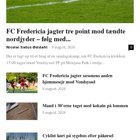
FC Fredericia jagter tre point mod tændte
nordjyder – følg med...
Nicolai Sixtus Østdahl
-
9 august, 2026
0
Der er lagt op til et brag af en søndagskamp, når FC Fredericia klokken
15.00 tager imod Vendsyssel FF på Monjasa Park i tredje...
FC Fredericia jagter sæsonens anden
hjemmesejr mod Vendsyssel
9 august, 2026
Mand i 30’erne taget med kokain på lommen
9 august, 2026
Cyklist kørt på sygehus efter påkørsel