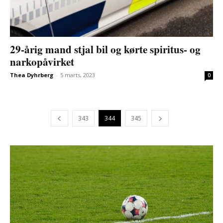
29-årig mand stjal bil og kørte spiritus- og
narkopåvirket
Thea Dyhrberg
-
5 marts, 2023
0
343
344
345