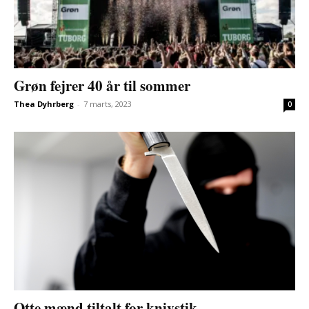
Grøn fejrer 40 år til sommer
Thea Dyhrberg
-
7 marts, 2023
0
Otte mænd tiltalt for knivstik